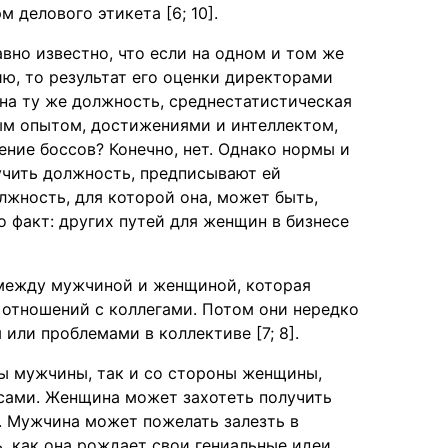
 делового этикета [6; 10].
вно известно, что если на одном и том же
, то результат его оценки директорами
на ту же должность, среднестатистическая
ым опытом, достижениями и интеллектом,
ение боссов? Конечно, нет. Однако нормы и
учить должность, предписывают ей
лжность, для которой она, может быть,
 факт: других путей для женщин в бизнесе
между мужчиной и женщиной, которая
 отношений с коллегами. Потом они нередко
или проблемами в коллективе [7; 8].
ны мужчины, так и со стороны женщины,
сами. Женщина может захотеть получить
. Мужчина может пожелать залезть в
 как она рождает свои гениальные идеи.