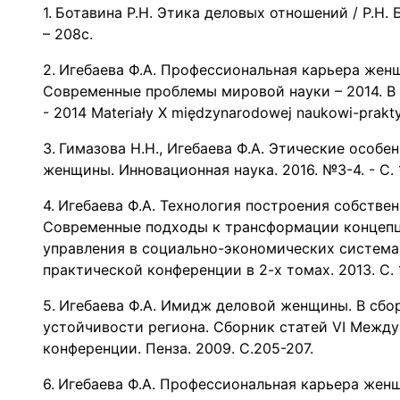
Ботавина Р.Н. Этика деловых отношений / Р.Н. Б
– 208с.
Игебаева Ф.А. Профессиональная карьера женщ
Современные проблемы мировой науки – 2014. В сб
- 2014 Materiały X międzynarodowej naukowi-praktyc
Гимазова Н.Н., Игебаева Ф.А. Этические особ
женщины. Инновационная наука. 2016. №3-4. - С. 
Игебаева Ф.А. Технология построения собстве
Современные подходы к трансформации концепц
управления в социально-экономических систем
практической конференции в 2-х томах. 2013. С. 
Игебаева Ф.А. Имидж деловой женщины. В сб
устойчивости региона. Сборник статей VI Межд
конференции. Пенза. 2009. С.205-207.
Игебаева Ф.А. Профессиональная карьера женщ