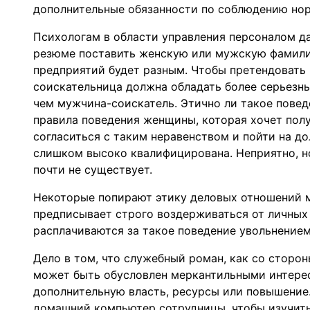
дополнительные обязанности по соблюдению норм
Психологам в области управления персоналом да
резюме поставить женскую или мужскую фамилию
предприятий будет разным. Чтобы претендовать 
соискательница должна обладать более серьезн
чем мужчина-соискатель. Этично ли такое повед
правила поведения женщины, которая хочет пол
согласиться с таким неравенством и пойти на до
слишком высоко квалифицирована. Неприятно, но
почти не существует.
Некоторые попирают этику деловых отношений 
предписывает строго воздерживаться от личных
расплачиваются за такое поведение увольнением 
Дело в том, что служебный роман, как со сторо
может быть обусловлен меркантильными интере
дополнительную власть, ресурсы или повышение
домашний компьютер сотрудницы, чтобы изучить,