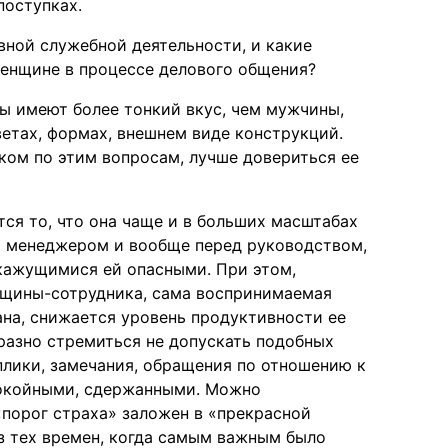
поступках.
вной служебной деятельности, и какие
женщине в процессе делового общения?
ы имеют более тонкий вкус, чем мужчины,
ветах, формах, внешнем виде конструкций.
ком по этим вопросам, лучше довериться ее
ся то, что она чаще и в больших масштабах
им менеджером и вообще перед руководством,
 кажущимися ей опасными. При этом,
нщины-сотрудника, сама воспринимаемая
на, снижается уровень продуктивности ее
разно стремиться не допускать подобных
еплики, замечания, обращения по отношению к
покойными, сдержанными. Можно
«порог страха» заложен в «прекрасной
из тех времен, когда самым важным было