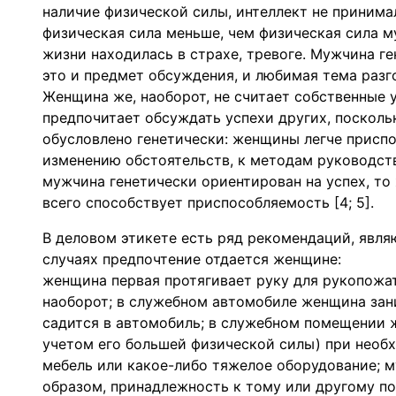
наличие физической силы, интеллект не принима
физическая сила меньше, чем физическая сила 
жизни находилась в страхе, тревоге. Мужчина ге
это и предмет обсуждения, и любимая тема разго
Женщина же, наоборот, не считает собственные 
предпочитает обсуждать успехи других, поскольк
обусловлено генетически: женщины легче приспо
изменению обстоятельств, к методам руководства
мужчина генетически ориентирован на успех, то
всего способствует приспособляемость [4; 5].
В деловом этикете есть ряд рекомендаций, явля
случаях предпочтение отдается женщине:
женщина первая протягивает руку для рукопожат
наоборот; в служебном автомобиле женщина зан
садится в автомобиль; в служебном помещении 
учетом его большей физической силы) при необ
мебель или какое-либо тяжелое оборудование; 
образом, принадлежность к тому или другому по