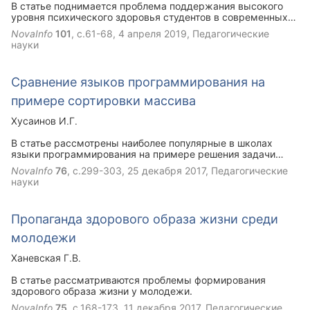
В статье поднимается проблема поддержания высокого
уровня психического здоровья студентов в современных
условиях. Рассматривается влияние занятий физической
NovaInfo
101
, с.61-68,
4 апреля 2019
, Педагогические
культурой и спортом на психическое состояние молодежи.
науки
Предлагаются методы развития мотивации к
самостоятельным занятиям физической культурой в
качестве средства укрепления психического здоровья.
Сравнение языков программирования на
примере сортировки массива
Хусаинов И.Г.
В статье рассмотрены наиболее популярные в школах
языки программирования на примере решения задачи
сортировки одномерного массива. Подробно объясняются
NovaInfo
76
, с.299-303,
25 декабря 2017
, Педагогические
используемые в программах функции, операторы и другие
науки
элементы.
Пропаганда здорового образа жизни среди
молодежи
Ханевская Г.В.
В статье рассматриваются проблемы формирования
здорового образа жизни у молодежи.
NovaInfo
75
, с.168-173,
11 декабря 2017
, Педагогические