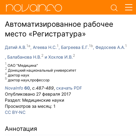
Автоматизированное рабочее
место «Регистратура»
Датий А.В.
Агеева Н.С.
Багреева Е.Г.
Федосеев А.А.
Балабанова Н.В.
Хохлов И.В.
ОАО "Медицина"
Донецкий национальный университет
доктор наук
доктор наук,профессор
NovaInfo
60
,
с.
487-489
,
скачать PDF
Опубликовано
27 февраля 2017
Раздел:
Медицинские науки
Просмотров за месяц:
1
CC BY-NC
Аннотация