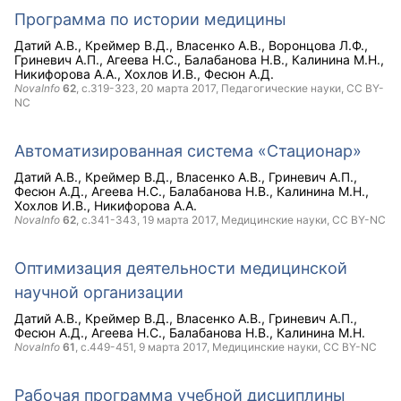
Программа по истории медицины
Датий А.В.
Креймер В.Д.
Власенко А.В.
Воронцова Л.Ф.
Гриневич А.П.
Агеева Н.С.
Балабанова Н.В.
Калинина М.Н.
Никифорова А.А.
Хохлов И.В.
Фесюн А.Д.
NovaInfo
62
, с.319-323,
20 марта 2017
, Педагогические науки,
CC BY-
NC
Автоматизированная система «Стационар»
Датий А.В.
Креймер В.Д.
Власенко А.В.
Гриневич А.П.
Фесюн А.Д.
Агеева Н.С.
Балабанова Н.В.
Калинина М.Н.
Хохлов И.В.
Никифорова А.А.
NovaInfo
62
, с.341-343,
19 марта 2017
, Медицинские науки,
CC BY-NC
Оптимизация деятельности медицинской
научной организации
Датий А.В.
Креймер В.Д.
Власенко А.В.
Гриневич А.П.
Фесюн А.Д.
Агеева Н.С.
Балабанова Н.В.
Калинина М.Н.
NovaInfo
61
, с.449-451,
9 марта 2017
, Медицинские науки,
CC BY-NC
Рабочая программа учебной дисциплины