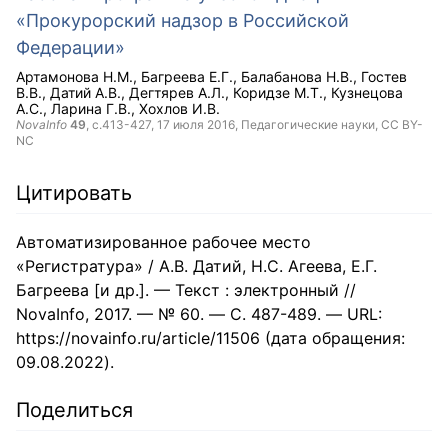
«Прокурорский надзор в Российской
Федерации»
Артамонова Н.М.
Багреева Е.Г.
Балабанова Н.В.
Гостев
В.В.
Датий А.В.
Дегтярев А.Л.
Коридзе М.Т.
Кузнецова
А.С.
Ларина Г.В.
Хохлов И.В.
NovaInfo
49
, с.413-427,
17 июля 2016
, Педагогические науки,
CC BY-
NC
Цитировать
Автоматизированное рабочее место
«Регистратура» / А.В. Датий, Н.С. Агеева, Е.Г.
Багреева [и др.]. — Текст : электронный //
NovaInfo, 2017. — № 60. — С. 487-489. — URL:
https://novainfo.ru/article/11506 (дата обращения:
09.08.2022).
Поделиться