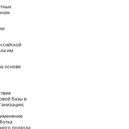
етных
анам
ии
оссийской
ала им
на основе
ствие
овой базы в
ганизации;
рименение
ботка
ного подхода