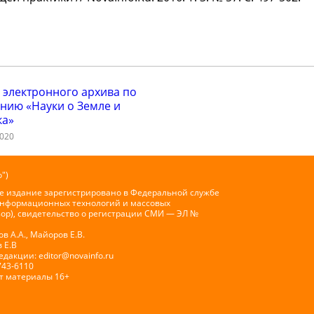
 электронного архива по
нию «Науки о Земле и
ка»
2020
")
е издание зарегистрировано в Федеральной службе
 информационных технологий и массовых
ор), свидетельство о регистрации СМИ — ЭЛ №
 А.А., Майоров Е.В.
 Е.В
Редакции:
editor@novainfo.ru
743-6110
т материалы 16+