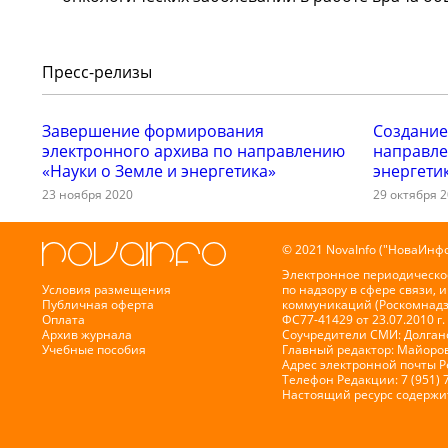
Пресс-релизы
Завершение формирования
Создание
электронного архива по направлению
направле
«Науки о Земле и энергетика»
энергети
23 ноября 2020
29 октября 
© 2021 NovaInfo ("НоваИнфо
Электронное периодическо
Условия размещения
по надзору в сфере связи,
Публичная оферта
коммуникаций (Роскомнадз
Оплата
ФС77-41429 от 23.07.2010 г.
Архив журнала
Соучредители СМИ: Долганов
Учебные пособия
Главный редактор: Майоров
Адрес электронной почты 
Телефон Редакции: 7 (951) 
Настоящий ресурс содержи