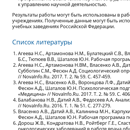
к управлению научной деятельностью.
Результаты работы могут быть использованы в ра
учреждениях. Полученные данные могут быть испо
учебных заведениях Российской Федерации.
Список литературы
Агеева Н.С., Артамонова Н.М., Булатецкий С.В., В
Б.С., Тютюев В.В., Шаталов Ю.Н. Рабочая программ
Агеева Н.С., Артамонова Н.ВМ., Власенко А.В., Да
Субботин С.М., Фесюн А.Д. Социологический оп
// NovaInfo.Ru. 2017. Т. 2. № 59. С. 457-459.
Агеева Н.С., Власенко А.В., Воронцова Л.Ф., Дати
Фесюн А.Д., Шаталов Ю.Н. Психологическая под
«Медицина» // NovaInfo.Ru. 2017. Т. 2. № 59. С. 406
Балабанова Н.В., Датий А.В., Федосеев А.А. Ан
// NovaInfo.Ru. 2016. Т. 1. № 51. С. 277-279.
Власенко А.В., Датий А.В., Калинина М.Н., Карпух
Фесюн А.Д., Шаталов Ю.Н. Рабочая программа по м
Дорош Ж.В., Кондратова Н.В., Ройтберг Г.Е., Сла
онкологических заболеваний в работе врача общей 