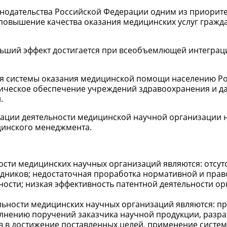
онодательства Российской Федерации одним из приорит
повышение качества оказания медицинских услуг гражд
льший эффект достигается при всеобъемлющей интеграц
ия системы оказания медицинской помощи населению Р
ическое обеспечение учреждений здравоохранения и д
.
ции деятельности медицинской научной организации 
цинского менеджмента.
ти медицинских научных организаций являются: отсут
дников; недостаточная проработка нормативной и прав
ности; низкая эффективность патентной деятельности ор
ьности медицинских научных организаций являются: п
лнению поручений заказчика научной продукции, разра
 в достижение поставленных целей, применение систем