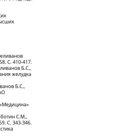
ких
высших
 Селиванов
8. С. 410-417.
ливанов Б.С.,
ания желудка
ванов Б.С.,
АО
и «Медицина»
бботин С.М.,
. С. 343-346.
остика