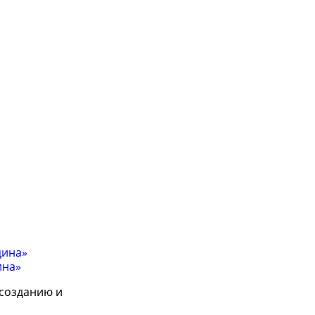
цина»
ина»
 созданию и