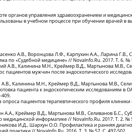
боте органов управления здравоохранением и медицинс
льзованы в учебном процессе при обучении врачей в 
ласенко А.В., Воронцова Л.Ф., Карпухин А.А., Ларина Г.В.,
а по «Судебной медицине» // NovaInfo.Ru. 2017. Т. 6. № 5
тий А.В., Калинина М.Н., Креймер В.Д., Мартынова М.В., Се
рос пациентов мужчин после эндоскопического исследов
й А.В., Калинина М.Н., Креймер В.Д., Мартынова М.В., Сели
готовка пациента к эндоскопическим исследованиям в О
-409.
ализ опроса пациентов терапевтического профиля клиник
ин А.А., Креймер В.Д., Мартынова М.В., Селиванов Б.С., Су
едицинской информатике // NovaInfo.Ru. 2017. Т. 2. № 59
стникова И.Д., Шархун О.О. Профилактика и ранняя диагн
практики // NovaInfo.Ru. 2016. Т. 3. № 57. С. 497-502.