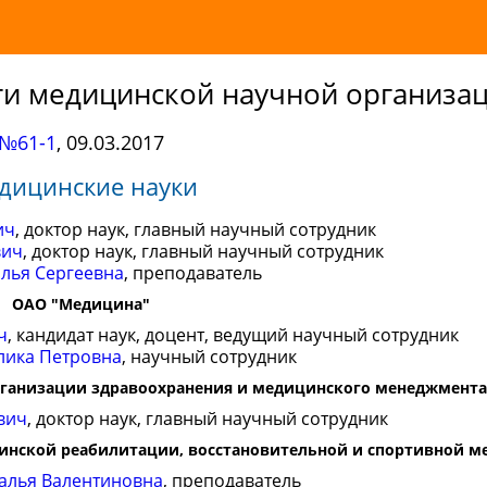
ти медицинской научной организа
№61-1
,
09.03.2017
дицинские науки
ич
, доктор наук, главный научный сотрудник
вич
, доктор наук, главный научный сотрудник
алья Сергеевна
, преподаватель
ОАО "Медицина"
ч
, кандидат наук, доцент, ведущий научный сотрудник
лика Петровна
, научный сотрудник
рганизации здравоохранения и медицинского менеджмента
вич
, доктор наук, главный научный сотрудник
инской реабилитации, восстановительной и спортивной 
алья Валентиновна
, преподаватель