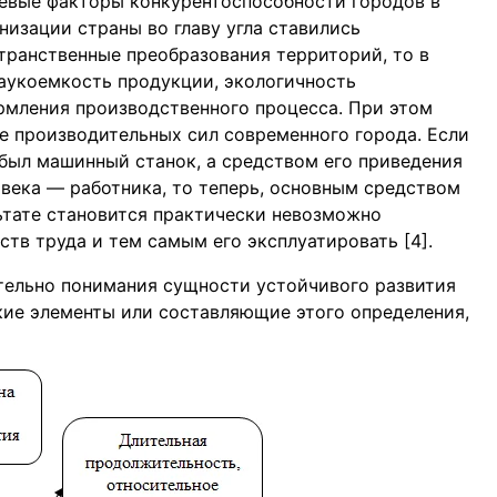
евые факторы конкурентоспособности городов в
низации страны во главу угла ставились
ранственные преобразования территорий, то в
аукоемкость продукции, экологичность
рмления производственного процесса. При этом
е производительных сил современного города. Если
был машинный станок, а средством его приведения
овека — работника, то теперь, основным средством
льтате становится практически невозможно
тв труда и тем самым его эксплуатировать [4].
тельно понимания сущности устойчивого развития
ие элементы или составляющие этого определения,