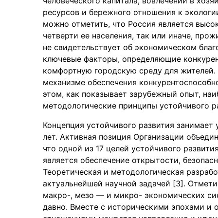
человеческого капитала, вовлечении в хоз
ресурсов и бережного отношения к экологии
можно отметить, что Россия является высо
четверти ее населения, так или иначе, прож
не свидетельствует об экономическом благ
ключевые факторы, определяющие конкурен
комфортную городскую среду для жителей.
механизме обеспечения конкурентоспособно
этом, как показывает зарубежный опыт, наи
методологические принципы устойчивого ра
Концепция устойчивого развития занимает 
лет. Активная позиция Организации объедин
что одной из 17 целей устойчивого развития
является обеспечение открытости, безопасн
Теоретическая и методологическая разрабо
актуальнейшей научной задачей [3]. Отмет
макро-, мезо — и микро- экономических си
давно. Вместе с историческими эпохами и