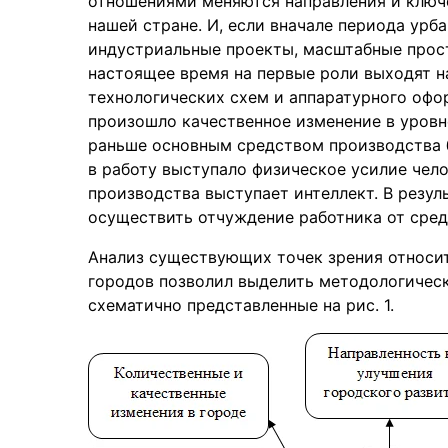
отношениями меняются направления и ключ
нашей стране. И, если вначале периода урба
индустриальные проекты, масштабные прост
настоящее время на первые роли выходят н
технологических схем и аппаратурного офо
произошло качественное изменение в уровн
раньше основным средством производства 
в работу выступало физическое усилие чел
производства выступает интеллект. В резу
осуществить отчуждение работника от средс
Анализ существующих точек зрения относи
городов позволил выделить методологическ
схематично представленные на рис. 1.