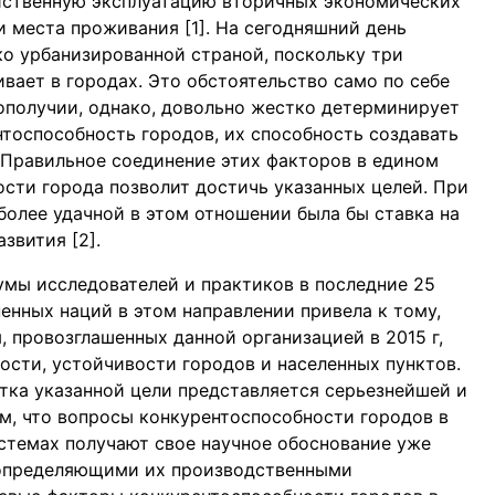
яйственную эксплуатацию вторичных экономических
 места проживания [1]. На сегодняшний день
ко урбанизированной страной, поскольку три
ивает в городах. Это обстоятельство само по себе
ополучии, однако, довольно жестко детерминирует
тоспособность городов, их способность создавать
 Правильное соединение этих факторов в едином
сти города позволит достичь указанных целей. При
более удачной в этом отношении была бы ставка на
звития [2].
умы исследователей и практиков в последние 25
енных наций в этом направлении привела к тому,
, провозглашенных данной организацией в 2015 г,
ости, устойчивости городов и населенных пунктов.
тка указанной цели представляется серьезнейшей и
им, что вопросы конкурентоспособности городов в
стемах получают свое научное обоснование уже
 определяющими их производственными