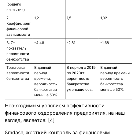
(общего
покрытия)
2.
1,2
1,5
1,92
Коэффициент
финансовой
зависимости
3. Z-
-4,48
-2,81
-1,68
показатель
вероятности
банкротства
Трактовка
В данный
В период с 2019
В данный
вероятности
период
по 2020гг.
период времени,
банкротства
времени,
вероятность
вероятность
вероятность
банкротства
банкротства
банкротства
уменьшилось.
меньше 50%.
меньше 50%
Необходимым условием эффективности
финансового оздоровления предприятия, на наш
взгляд, является: [4]
жесткий контроль за финансовым