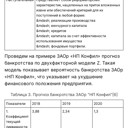
характеристик, нацеленных на приток вложенных
извне или обеспечений критерий для их
поступлений в любой форме:
реализации производства
венчурного капитала
кредитов
капитала за счет эффективности
использования имущества
фондовые портфели.
Проведем на примере ЗАОр «НП Конфил» прогноз
банкротства по двухфакторной модели Z. Такая
модель показывает вероятность банкротства ЗАОр
«НП Конфил», что указывает на ухудшение
финансового положения предприятия.
Таблица 3. Прогноз банкротства ЗАОр "НП Конфил"[6]
Показатели
2018
2019
2020
1.
3,88
2,34
1,3
Коэффициент
текущей
ликвидности