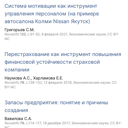
Система мотивации как инструмент
управления персоналом (на примере
автосалона Колми Nissan Якутск)
Григорьев С.М.
NovaInfo
122
, с.61-62,
9 февраля 2021
, Экономические науки,
CC BY-
NC
Перестрахование как инструмент повышения
финансовой устойчивости страховой
компании
Наумова А.С.
Харламова Е.Е.
NovaInfo
78
, с.128-132,
12 февраля 2018
, Экономические науки,
CC
BY-NC
Запасы предприятия: понятие и причины
создания
Вавилова С.А.
NovaInfo
76
, с.114-117,
18 декабря 2017
, Экономические науки,
CC BY-
NC