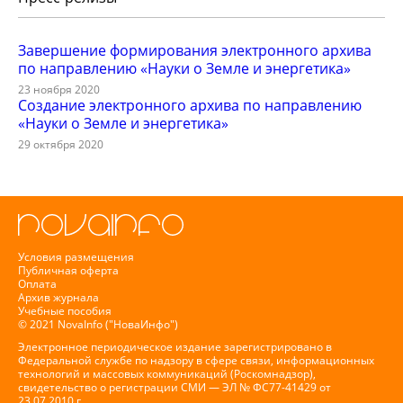
Завершение формирования электронного архива
по направлению «Науки о Земле и энергетика»
23 ноября 2020
Создание электронного архива по направлению
«Науки о Земле и энергетика»
29 октября 2020
Условия размещения
Публичная оферта
Оплата
Архив журнала
Учебные пособия
© 2021 NovaInfo ("НоваИнфо")
Электронное периодическое издание зарегистрировано в
Федеральной службе по надзору в сфере связи, информационных
технологий и массовых коммуникаций (Роскомнадзор),
свидетельство о регистрации СМИ — ЭЛ № ФС77-41429 от
23.07.2010 г.