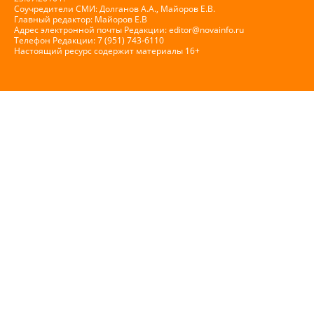
Соучредители СМИ: Долганов А.А., Майоров Е.В.
Главный редактор: Майоров Е.В
Адрес электронной почты Редакции:
editor@novainfo.ru
Телефон Редакции: 7 (951) 743-6110
Настоящий ресурс содержит материалы 16+