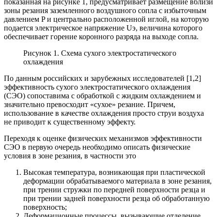
показанная на рисунке 1, предусматривает размещение вблизи
зоны резания заземленного воздушного сопла с избыточным
давлением P и центрально расположенной иглой, на которую
подается электрическое напряжение Uэ, величина которого
обеспечивает горение коронного разряда на выходе сопла.
Рисунок 1. Схема сухого электростатического
охлаждения
По данным российских и зарубежных исследователей [1,2]
эффективность сухого электростатического охлаждения
(СЭО) сопоставима с обработкой с жидким охлаждением и
значительно превосходит «сухое» резание. Причем,
использование в качестве охлаждения просто струи воздуха
не приводит к существенному эффекту.
Переходя к оценке физических механизмов эффективности
СЭО в первую очередь необходимо описать физические
условия в зоне резания, в частности это
Высокая температура, возникающая при пластической
деформации обрабатываемого материала в зоне резания,
при трении стружки по передней поверхности резца и
при трении задней поверхности резца об обработанную
поверхность;
Деформационные процессы, вызывающие отделение