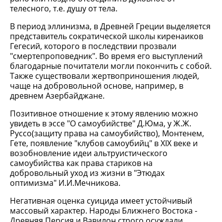
телесного, т.е. душу от тела.
В период эллинизма, в Древней Греции выделяется
представитель сократической школы киренаиков
Гегесий, которого в последствии прозвали
"смертепроповедник". Во время его выступлений
благодарные почитатели могли покончить с собой.
Также существовали жертвоприношения людей,
чаще на добровольной основе, например, в
древнем Азербайджане.
Позитивное отношение к этому явлению можно
увидеть в эссе "О самоубийстве" Д.Юма, у Ж.Ж.
Руссо(защиту права на самоубийство), Монтенем,
Гете, появление "клубов самоубийц" в XIX веке и
возобновление идеи альтруистического
самоубийства как права стариков на
добровольный уход из жизни в "Этюдах
оптимизма" И.И.Мечникова.
Негативная оценка суицида имеет устойчивый
массовый характер. Народы Ближнего Востока -
Древняя Персия и Вавилон строго осуждали