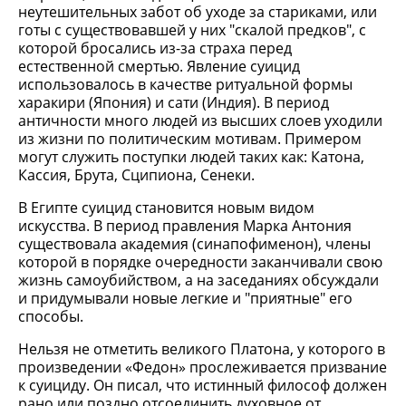
неутешительных забот об уходе за стариками, или
готы с существовавшей у них "скалой предков", с
которой бросались из-за страха перед
естественной смертью. Явление суицид
использовалось в качестве ритуальной формы
харакири (Япония) и сати (Индия). В период
античности много людей из высших слоев уходили
из жизни по политическим мотивам. Примером
могут служить поступки людей таких как: Катона,
Кассия, Брута, Сципиона, Сенеки.
В Египте суицид становится новым видом
искусства. В период правления Марка Антония
существовала академия (синапофименон), члены
которой в порядке очередности заканчивали свою
жизнь самоубийством, а на заседаниях обсуждали
и придумывали новые легкие и "приятные" его
способы.
Нельзя не отметить великого Платона, у которого в
произведении «Федон» прослеживается призвание
к суициду. Он писал, что истинный философ должен
рано или поздно отсоединить духовное от