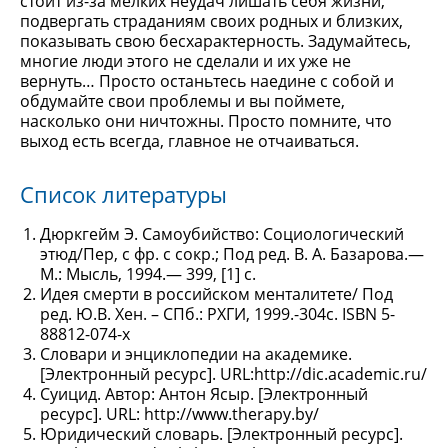
стоит из-за мелких неудач лишать себя жизни,
подвергать страданиям своих родных и близких,
показывать свою бесхарактерность. Задумайтесь,
многие люди этого не сделали и их уже не
вернуть… Просто останьтесь наедине с собой и
обдумайте свои проблемы и вы поймете,
насколько они ничтожны. Просто помните, что
выход есть всегда, главное не отчаиваться.
Список литературы
Дюркгейм Э. Самоубийство: Социологический
этюд/Пер, с фр. с сокр.; Под ред. В. А. Базарова.—
М.: Мысль, 1994.— 399, [1] с.
Идея смерти в российском менталитете/ Под
ред. Ю.В. Хен. – СПб.: РХГИ, 1999.-304с. ISBN 5-
88812-074-x
Словари и энциклопедии на академике.
[Электронный ресурс]. URL:http://dic.academic.ru/
Суицид. Автор: Антон Ясыр. [Электронный
ресурс]. URL: http://www.therapy.by/
Юридический словарь. [Электронный ресурс].