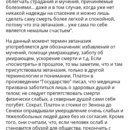
облегчать страдания и мучения, причиняемые
болезнями... даже и в том случае, когда уже нет
никакой надежды на спасение и можно лишь
сделать саму смерть более легкой и спокойной,
потому что эта эвтаназия... уже сама по себе
является немалым счастьем”.
На данный момент термин эвтаназия
употребляется для обозначения: избавления от
мучений, помощи умирающему, заботу об
умирающем, ускорение смерти и т.д. Если
«посмотреть» в прошлое, то мы заметим, что и там
присутствовала эвтаназия, только в другой
терминологии и понимании. Платон в
произведении “Государство” писал, что медицина
призвана заботиться лишь о здоровых душой и
телом; не следует препятствовать смерти
физически слабых, а скверные душой сами себя
погубят. Сократ, Платон и стоики от Зенона до
Сенеки оправдывали умерщвление очень слабых и
тяжелобольных людей даже без их согласия. Кроме
того, они считали, что, если человек ослаб и
становится обузой для общества, покончить с