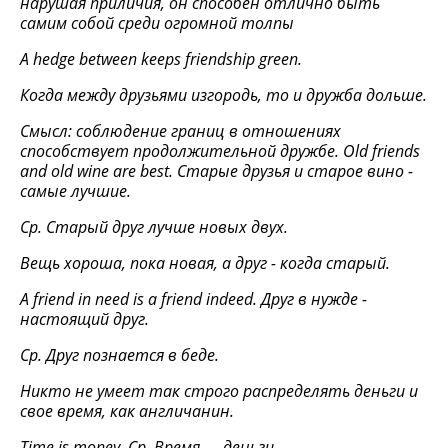
нарушая приличия, он способен отлично быть
самим собой среди огромной толпы
A hedge between keeps friendship green.
Когда между друзьями изгородь, то и дружба дольше.
Смысл: соблюдение границ в отношениях
способствует продолжительной дружбе.
Old
friends
and
old
wine
are
best
. Старые друзья и старое вино -
самые лучшие.
Ср. Старый друг лучше новых двух.
Вещь хороша, пока новая, а друг - когда старый.
A friend in need is a friend indeed.
Друг в нужде -
настоящий друг.
Ср. Друг познается в беде.
Никто не умеет так строго распределять деньги и
свое время, как англичанин.
Time is money.
Ср
.
Время
—
деньги
.