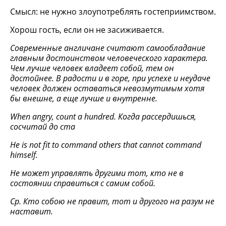
Смысл: не нужно злоупотреблять гостеприимством.
Хорош гость, если он не засиживается.
Современные англичане считают самообладание
главным достоинством человеческого характера.
Чем лучше человек владеет собой, тем он
достойнее. В радости и в горе, при успехе и неудаче
человек должен оставаться невозмутимым хотя
бы внешне, а еще лучше и внутренне.
When angry, count a hundred.
Когда
рассердишься
,
сосчитай
до
ста
Не
is not fit to command others that cannot command
himself.
He может управлять другими тот, кто не в
состоянии справиться с самим собой.
Ср. Кто собою не правит, тот и другого на разум не
наставит.