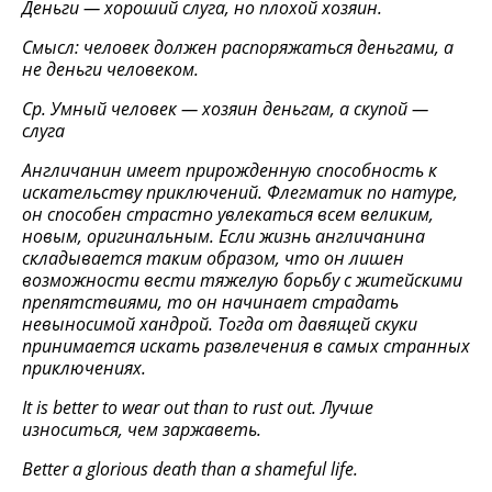
Деньги — хороший слуга, но плохой хозяин.
Смысл: человек должен распоряжаться деньгами, а
не деньги человеком.
Ср. Умный человек — хозяин деньгам, а скупой —
слуга
Англичанин имеет прирожденную способность к
искательству приключений. Флегматик по натуре,
он способен страстно увлекаться всем великим,
новым, оригинальным. Если жизнь англичанина
складывается таким образом, что он лишен
возможности вести тяжелую борьбу с житейскими
препятствиями, то он начинает страдать
невыносимой хандрой. Тогда от давящей скуки
принимается искать развлечения в самых странных
приключениях.
It is better to wear out than to rust out.
Лучше
износиться
,
чем
заржаветь
.
Better a glorious death than a shameful life.