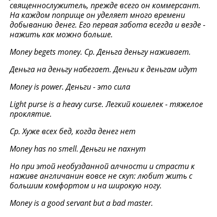
священнослужитель, прежде всего он коммерсант.
На каждом поприще он уделяет много времени
добыванию денег. Его первая забота всегда и везде -
нажить как можно больше.
Money begets money. Ср. Деньга деньгу наживает.
Деньга на деньгу набегает. Деньги к деньгам идут
Money is power.
Деньги
-
это
сила
Light purse is a heavy curse.
Легкий кошелек - тяжелое
проклятие.
Ср. Хуже всех бед, когда денег нет
Money has no smell.
Деньги
не
пахнут
Но при этой необузданной алчности и страсти к
наживе англичанин вовсе не скуп: любит жить с
большим комфортом и на широкую ногу.
Money is a good servant but a bad master.