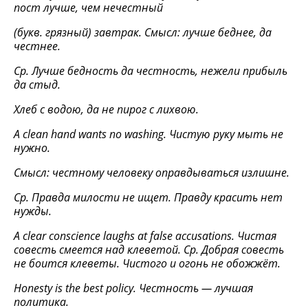
пост лучше, чем нечестный
(букв. грязный) завтрак. Смысл: лучше беднее, да
честнее.
Ср. Лучше бедность да честность, нежели прибыль
да стыд.
Хлеб с водою, да не пирог с лихвою.
A clean hand wants no washing.
Чистую руку мыть не
нужно.
Смысл: честному человеку оправдываться излишне.
Ср. Правда милости не ищет. Правду
красить
нет
нужды
.
A clear conscience laughs at false accusations.
Чистая
совесть смеется над клеветой. Ср. Добрая совесть
не боится клеветы. Чистого и огонь не обожжёт.
Honesty is the best policy.
Честность — лучшая
политика.