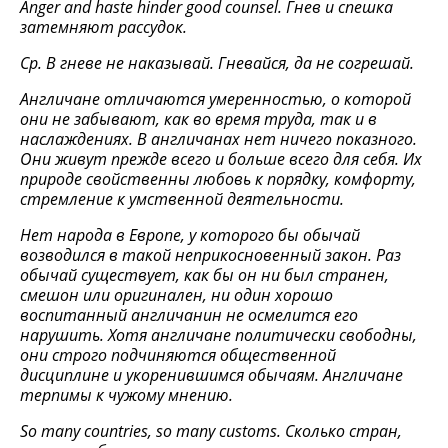
Anger and haste hinder good counsel.
Гнев и спешка
затемняют рассудок.
Ср. В гневе не наказывай. Гневайся, да не согрешай.
Англичане отличаются умеренностью, о которой
они не забывают, как во время труда, так и в
наслаждениях. В англичанах нет ничего показного.
Они живут прежде всего и больше всего для себя. Их
природе свойственны любовь к порядку, комфорту,
стремление к умственной деятельности.
Нет народа в Европе, у которого бы обычай
возводился в такой неприкосновенный закон. Раз
обычай существует, как бы он ни был странен,
смешон или оригинален, ни один хорошо
воспитанный англичанин не осмелится его
нарушить. Хотя англичане политически свободны,
они строго подчиняются общественной
дисциплине и укоренившимся обычаям. Англичане
терпимы
к
чужому
мнению
.
So many countries, so many customs.
Сколько
стран
,