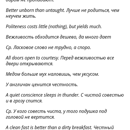
Better unborn than untaught. Лучше не родиться, чем
неучем жить.
Politeness costs little (nothing), but yields much.
Вежливость обходится дешево, да много дает
Ср. Ласковое слово не трудно, а споро.
All doors open to courtesy.
Перед вежливостью все
двери открываются.
Медом больше мух наловишь, чем уксусом.
У
англичан
ценится
честность
.
A quiet conscience sleeps in thunder.
С чистой совестью
и в грозу спится.
Ср. У кого совесть чиста, у того подушка под
головой не вертится.
A clean fast is better than a dirty breakfast.
Честный