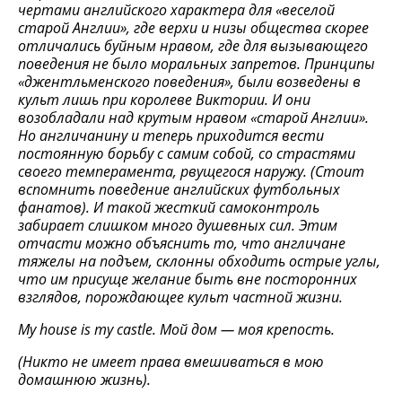
чертами английского характера для «веселой
старой Англии», где верхи и низы общества скорее
отличались буйным нравом, где для вызывающего
поведения не было моральных запретов. Принципы
«джентльменского поведения», были возведены в
культ лишь при королеве Виктории. И они
возобладали над крутым нравом «старой Англии».
Но англичанину и теперь приходится вести
постоянную борьбу с самим собой, со страстями
своего темперамента, рвущегося наружу. (Стоит
вспомнить поведение английских футбольных
фанатов). И такой жесткий самоконтроль
забирает слишком много душевных сил. Этим
отчасти можно объяснить то, что англичане
тяжелы на подъем, склонны обходить острые углы,
что им присуще желание быть вне посторонних
взглядов, порождающее культ частной жизни.
My house is my castle.
Мой дом — моя крепость.
(Никто не имеет права вмешиваться в мою
домашнюю жизнь).