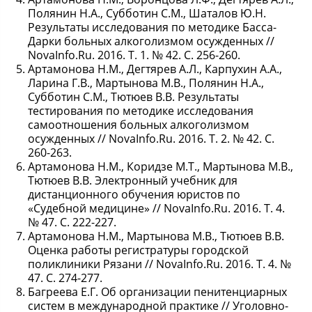
Полянин Н.А., Субботин С.М., Шаталов Ю.Н.
Результаты исследования по методике Басса-
Дарки больных алкоголизмом осужденных //
NovaInfo.Ru. 2016. Т. 1. № 42. С. 256-260.
Артамонова Н.М., Дегтярев А.Л., Карпухин А.А.,
Ларина Г.В., Мартынова М.В., Полянин Н.А.,
Субботин С.М., Тютюев В.В. Результаты
тестирования по методике исследования
самоотношения больных алкоголизмом
осужденных // NovaInfo.Ru. 2016. Т. 2. № 42. С.
260-263.
Артамонова Н.М., Коридзе М.Т., Мартынова М.В.,
Тютюев В.В. Электронный учебник для
дистанционного обучения юристов по
«Судебной медицине» // NovaInfo.Ru. 2016. Т. 4.
№ 47. С. 222-227.
Артамонова Н.М., Мартынова М.В., Тютюев В.В.
Оценка работы регистратуры городской
поликлиники Рязани // NovaInfo.Ru. 2016. Т. 4. №
47. С. 274-277.
Багреева Е.Г. Об организации пенитенциарных
систем в международной практике // Уголовно-