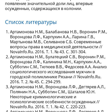
появление значительной доли лиц, впервые
осужденных, содержащихся в колонии.
Список литературы
Артамонова Н.М., Балабанова Н.В., Воронин Р.М.,
Воронцова Л.Ф., Карпухин А.А., Ларина Г.В.,
Мартынова М.В., Селиванов С.Б. Современные
вопросы права в медицинской деятельности //
NovaInfo.Ru. 2016. Т. 1. № 43. С. 301-304.
Артамонова Н.М., Булатецкий С.В., Воронин Р.М.,
Воронцова Л.Ф., Калинина М.Н., Карпухин А.А.,
Субботин С.М., Тютюев В.В., Федосеев А.А. Анализ
социологического исследования мужчин в
городской поликлинике Рязани // NovaInfo.Ru.
2016. Т. 2. № 45. С. 294-299.
Артамонова Н.М., Воронцова Л.Ф., Дегтярев А.Л.,
Полянин Н.А., Субботин С.М., Шаталов Ю.Н.
Некоторые криминологические и
психологические особенности осужденных //
NovaInfo.Ru. 2016. Т. 1. № 42. С. 220-223.
Артамонова Н.М., Воронцова Л.Ф., Дегтярев А.Л.,