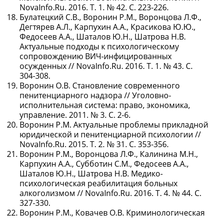
NovaInfo.Ru. 2016. Т. 1. № 42. С. 223-226.
Булатецкий С.В., Воронин Р.М., Воронцова Л.Ф.,
Дегтярев А.Л., Карпухин А.А., Красикова Ю.Ю.,
Федосеев А.А., Шаталов Ю.Н., Шатрова Н.В.
Актуальные подходы к психологическому
сопровождению ВИЧ-инфицированных
осужденных // NovaInfo.Ru. 2016. Т. 1. № 43. С.
304-308.
Воронин О.В. Становление современного
пенитенциарного надзора // Уголовно-
исполнительная система: право, экономика,
управление. 2011. № 3. С. 2-6.
Воронин Р.М. Актуальные проблемы прикладной
юридической и пенитенциарной психологии //
NovaInfo.Ru. 2015. Т. 2. № 31. С. 353-356.
Воронин Р.М., Воронцова Л.Ф., Калинина М.Н.,
Карпухин А.А., Субботин С.М., Федосеев А.А.,
Шаталов Ю.Н., Шатрова Н.В. Медико-
психологическая реабилитация больных
алкоголизмом // NovaInfo.Ru. 2016. Т. 4. № 44. С.
327-330.
Воронин Р.М., Ковачев О.В. Криминологическая