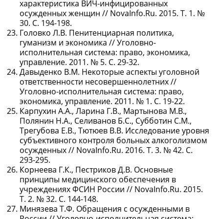
характеристика ВИЧ-инфицированных
осужденных женщин // NovaInfo.Ru. 2015. Т. 1. №
30. С. 194-198.
Головко Л.В. Пенитенциарная политика,
гуманизм и экономика // Уголовно-
исполнительная система: право, экономика,
управление. 2011. № 5. С. 29-32.
Давыденко В.М. Некоторые аспекты уголовной
ответственности несовершеннолетних //
Уголовно-исполнительная система: право,
экономика, управление. 2011. № 1. С. 19-22.
Карпухин А.А., Ларина Г.В., Мартынова М.В.,
Полянин Н.А., Селиванов Б.С., Субботин С.М.,
Трегубова Е.В., Тютюев В.В. Исследование уровня
субъективного контроля больных алкоголизмом
осужденных // NovaInfo.Ru. 2016. Т. 3. № 42. С.
293-295.
Корнеева Г.К., Пестриков Д.В. Основные
принципы медицинского обеспечения в
учреждениях ФСИН России // NovaInfo.Ru. 2015.
Т. 2. № 32. С. 144-148.
Минязева Т.Ф. Обращения с осужденными в
России // Уголовно-исполнительная система: