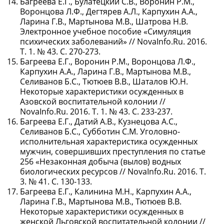
Багреева Е.Г., Булатецкий С.В., Воронин Р.М.,
Воронцова Л.Ф., Дегтярев А.Л., Карпухин А.А.,
Ларина Г.В., Мартынова М.В., Шатрова Н.В.
Электронное учебное пособие «Симуляция
психических заболеваний» // NovaInfo.Ru. 2016.
Т. 1. № 43. С. 270-273.
Багреева Е.Г., Воронин Р.М., Воронцова Л.Ф.,
Карпухин А.А., Ларина Г.В., Мартынова М.В.,
Селиванов Б.С., Тютюев В.В., Шаталов Ю.Н.
Некоторые характеристики осужденных в
Азовской воспитательной колонии //
NovaInfo.Ru. 2016. Т. 1. № 43. С. 233-237.
Багреева Е.Г., Датий А.В., Кузнецова А.С.,
Селиванов Б.С., Субботин С.М. Уголовно-
исполнительная характеристика осужденных
мужчин, совершивших преступления по статье
256 «Незаконная добыча (вылов) водных
биологических ресурсов // NovaInfo.Ru. 2016. Т.
3. № 41. С. 130-133.
Багреева Е.Г., Калинина М.Н., Карпухин А.А.,
Ларина Г.В., Мартынова М.В., Тютюев В.В.
Некоторые характеристики осужденных в
женской Льговской воспитательной колонии //