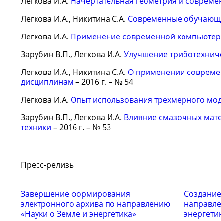
Легкова И.А.
Начертательная геометрия и совреме
Легкова И.А., Никитина С.А.
Современные обучающи
Легкова И.А.
Применение современной компьютерн
Зарубин В.П., Легкова И.А.
Улучшение триботехниче
Легкова И.А., Никитина С.А.
О применении совреме
дисциплинам
– 2016 г. – № 54
Легкова И.А.
Опыт использования трехмерного мо
Зарубин В.П., Легкова И.А.
Влияние смазочных мате
техники
– 2016 г. – № 53
Пресс-релизы
Завершение формирования
Создание
электронного архива по направлению
направле
«Науки о Земле и энергетика»
энергети