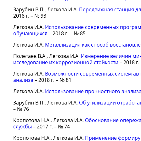
Зарубин В.П., Легкова И.А.
Передвижная станция дл
2018 г. – № 93
Легкова И.А.
Использование современных программ
обучающихся
– 2018 г. – № 85
Легкова И.А.
Металлизация как способ восстановл
Полетаев В.А., Легкова И.А.
Измерение величин мик
исследование их коррозионной стойкости
– 2018 г.
Легкова И.А.
Возможности современных систем ав
анализа
– 2018 г. – № 81
Легкова И.А.
Использование прочностного анализа
Зарубин В.П., Легкова И.А.
Об утилизации отработа
– № 76
Кропотова Н.А., Легкова И.А.
Обоснование опережа
службы
– 2017 г. – № 74
Кропотова Н.А., Легкова И.А.
Применение формирую