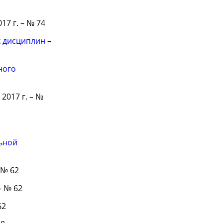
017 г. – № 74
 дисциплин
–
ного
 2017 г. – №
ьной
– № 62
– № 62
62