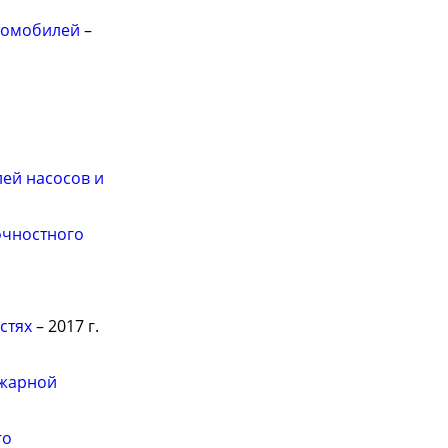
втомобилей
–
ей насосов и
очностного
стях
– 2017 г.
ожарной
го