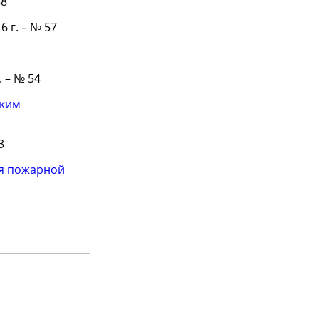
58
6 г. – № 57
. – № 54
ским
3
ия пожарной