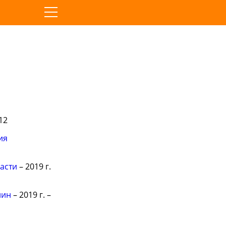
12
ия
асти
– 2019 г.
лин
– 2019 г. –