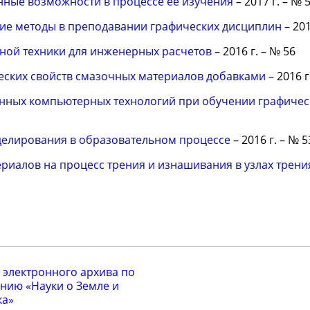
нные возможности в процессе ее изучения
– 2017 г. – № 
е методы в преподавании графических дисциплин
– 201
ой техники для инженерных расчетов
– 2016 г. – № 56
ских свойств смазочных материалов добавками
– 2016 г
нных компьютерных технологий при обучении графиче
делирования в образовательном процессе
– 2016 г. – № 5
риалов на процесс трения и изнашивания в узлах трен
 электронного архива по
нию «Науки о Земле и
ка»