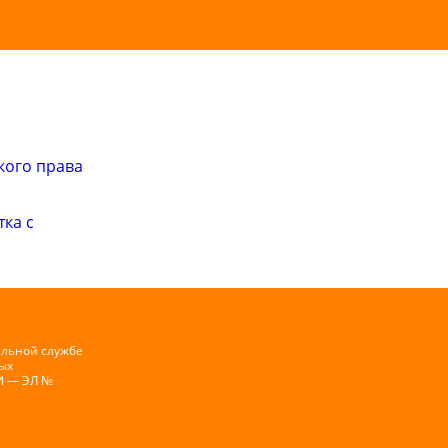
кого права
ка с
альной службе
ых
И — ЭЛ №