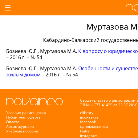
Муртазова М
Кабардино-Балкарский государственный
Бозиева Ю.Г., Муртазова М.А.
К вопросу о юридическо
– 2016 г. – № 54
Бозиева Ю.Г., Муртазова М.А.
Особенности и существе
жилым домом
– 2016 г. – № 54
Свидетельство о регистрации
ЭЛ № ФС77-41429 от 23.07.2010 
Условия размещения
elibrary
Публичная оферта
вконтакте
Оплата
facebook
Архив журнала
одноклассники
Учебные пособия
twitter
instagram