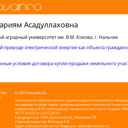
ариям Асадуллаховна
 аграрный университет им. В.М. Кокова, г. Нальчик
й природе электрической энергии как объекта гражданс
нные условия договора купли-продажи земельного участ
 СМИ
© 2019 NovaInfo.Ru
г.
Электронное периодическое издание зарегистрировано в Федер
по надзору в сфере связи, информационных технологий и массов
коммуникаций (Роскомнадзор), свидетельство о регистрации СМ
ФС77-41429 от 23.07.2010 г.
Соучредители СМИ: Долганов А.А., Майоров Е.В.
Главный редактор: Майоров Е.В
Адрес электронной почты Редакции:
editor@novainfo.ru