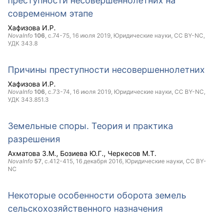
преступности несовершеннолетних на
современном этапе
Хафизова И.Р.
NovaInfo
106
, с.74-75,
16 июля 2019
, Юридические науки,
CC BY-NC
,
УДК 343.8
Причины преступности несовершеннолетних
Хафизова И.Р.
NovaInfo
106
, с.73-74,
16 июля 2019
, Юридические науки,
CC BY-NC
,
УДК 343.851.3
Земельные споры. Теория и практика
разрешения
Ахматова З.M.
Бозиева Ю.Г.
Черкесов М.Т.
NovaInfo
57
, с.412-415,
16 декабря 2016
, Юридические науки,
CC BY-
NC
Некоторые особенности оборота земель
сельскохозяйственного назначения