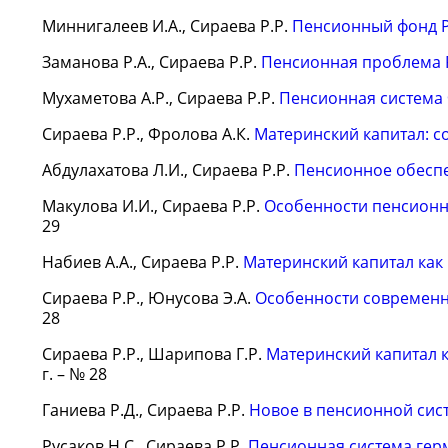
Миннигалеев И.А., Сираева Р.Р.
Пенсионный фонд Р
Заманова Р.А., Сираева Р.Р.
Пенсионная проблема
Мухаметова А.Р., Сираева Р.Р.
Пенсионная система
Сираева Р.Р., Фролова А.К.
Материнский капитал: с
Абдулахатова Л.И., Сираева Р.Р.
Пенсионное обеспе
Макулова И.И., Сираева Р.Р.
Особенности пенсионн
29
Набиев А.А., Сираева Р.Р.
Материнский капитал как
Сираева Р.Р., Юнусова Э.А.
Особенности современн
28
Сираева Р.Р., Шарипова Г.Р.
Материнский капитал 
г. – № 28
Ганиева Р.Д., Сираева Р.Р.
Новое в пенсионной сис
Русаков Н.С., Сираева Р.Р.
Пенсионная система гер