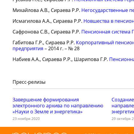
Михайлова А.В., Сираева Р.Р.
Негосударственные п
Исмагилова А.А., Сираева Р.Р.
Новшества в пенсио
Сафронова С.В., Сираева Р.Р.
Пенсионная система
Габитова Г.Р., Сираева Р.Р.
Корпоративный пенсион
предприятия
– 2014 г. – № 28
Набиев А.А., Сираева Р.Р., Шарипова Г.Р.
Пенсионна
Пресс-релизы
Завершение формирования
Создание
электронного архива по направлению
направле
«Науки о Земле и энергетика»
энергети
23 ноября 2020
29 октября 