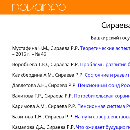
Сираев
Башкирский госу
Мустафина Н.М., Сираева Р.Р.
Теоретические аспек
– 2016 г. – № 46
Воробьева Т.Ю., Сираева Р.Р.
Проблемы развития 
Каикбердина А.М., Сираева Р.Р.
Состояние и разви
Давлетова А.Н., Сираева Р.Р.
Пенсионный фонд Рос
Валитова Г.Р., Сираева Р.Р.
Потребительская корзи
Каримова А.М., Сираева Р.Р.
Пенсионная система 
Базитова Т.Н., Сираева Р.Р.
На пути совершенствов
Камалова Д.А., Сираева Р.Р.
Что ожидает будущих 