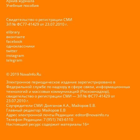
Архив журнала
Учебные пособия
Свидетельство о регистрации СМИ
ЭЛ № ФС77-41429 от 23.07.2010 г.
elibrary
вконтакте
facebook
одноклассники
twitter
instagram
telegram
© 2019 NovaInfo.Ru
Электронное периодическое издание зарегистрировано в
Федеральной службе по надзору в сфере связи, информационных
технологий и массовых коммуникаций (Роскомнадзор),
свидетельство о регистрации СМИ — ЭЛ № ФС77-41429 от
23.07.2010 г.
Соучредители СМИ: Долганов А.А., Майоров Е.В.
Главный редактор: Майоров Е.В
Адрес электронной почты Редакции:
editor@novainfo.ru
Телефон Редакции: 7 (951) 743-6110
Настоящий ресурс содержит материалы 16+