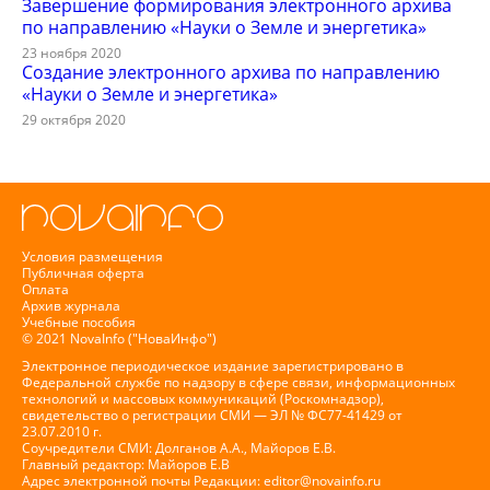
Завершение формирования электронного архива
по направлению «Науки о Земле и энергетика»
23 ноября 2020
Создание электронного архива по направлению
«Науки о Земле и энергетика»
29 октября 2020
Условия размещения
Публичная оферта
Оплата
Архив журнала
Учебные пособия
© 2021 NovaInfo ("НоваИнфо")
Электронное периодическое издание зарегистрировано в
Федеральной службе по надзору в сфере связи, информационных
технологий и массовых коммуникаций (Роскомнадзор),
свидетельство о регистрации СМИ — ЭЛ № ФС77-41429 от
23.07.2010 г.
Соучредители СМИ: Долганов А.А., Майоров Е.В.
Главный редактор: Майоров Е.В
Адрес электронной почты Редакции:
editor@novainfo.ru