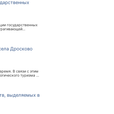
ударственных
ции государственных
атрагивающей
билизации
 села Дросково
время. В связи с этим
логического туризма в
еден конкурентный
показатели.
тв, выделяемых в