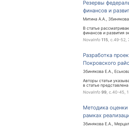
Резервы федерал
финансов и разви
Митина А.А.
Збинякова
В статье рассматрива
финансов и развития 
актуальную проблему 
NovaInfo
115
, с.49-52,
государственных фина
Разработка проек
Покровского рай
Збинякова Е.А.
Еськова
Авторы статьи указыва
в статье представлена
с. Дросково Покровск
NovaInfo
99
, с.40-45,
1
анализ, определен цел
Методика оценки
рамках реализац
Збинякова Е.А.
Мерцал