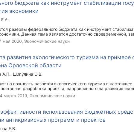
ьного бюджета как инструмент стабилизации гос
тия экономики
 Е.А.
ются резервы федерального бюджета как инструмент стабилиза
экономики. Данная тема является достаточно своевременной, з
для Российской Федерации. В статье даны предложения по ста
7 мая 2020
, Экономические науки
нсов и развитию экономики.
та развития экологического туризма на примере
она Орловской области
 А.П.
Шипулина О.В.
ют на важность развития экологического туризма в настоящее 
 поэтапная разработка проекта, направленного на развитие эко
ого района Орловской области. В рамках данного проекта пров
4 марта 2019
, Экономические науки
евой потребитель, рассчитаны технико-экономические и другие 
 эффективности использования бюджетных средс
ии антикризисных программ и проектов
ова Е.В.