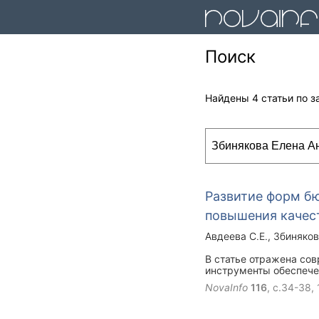
Поиск
Найдены 4 статьи по з
Развитие форм б
повышения качес
Авдеева С.Е.
Збиняков
В статье отражена со
инструменты обеспече
пути их преодоления д
NovaInfo
116
, с.34-38,