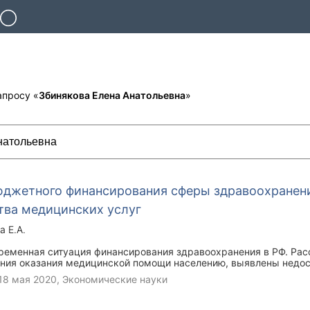
апросу «
Збинякова Елена Анатольевна
»
юджетного финансирования сферы здравоохранени
тва медицинских услуг
а Е.А.
временная ситуация финансирования здравоохранения в РФ. Ра
ния оказания медицинской помощи населению, выявлены недо
ля дальнейшего развития здравоохранения в области его финан
18 мая 2020
, Экономические науки