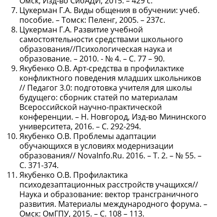
Омск, Изд-во СибАДИ, 2015. – 429 с.
Цукерман Г.А. Виды общения в обучении: учеб.
пособие. – Томск: Пеленг, 2005. – 237с.
Цукерман Г.А. Развитие учебной
самостоятельности средствами школьного
образования//Психологическая наука и
образование. – 2010. - № 4. – С. 77 – 90.
Якубенко О.В. Арт-средства в профилактике
конфликтного поведения младших школьников
// Педагог 3.0: подготовка учителя для школы
будущего: сборник статей по материалам
Всероссийской научно-практической
конференции. – Н. Новгород, Изд-во Мининского
университета, 2016. – С. 292-294.
Якубенко О.В. Проблемы адаптации
обучающихся в условиях модернизации
образования// NovaInfo.Ru. 2016. – Т. 2. – № 55. –
С. 371-374.
Якубенко О.В. Профилактика
психодезаптационных расстройств учащихся//
Наука и образование: вектор трансграничного
развития. Материалы международного форума. –
Омск: ОмГПУ, 2015. – С. 108 – 113.