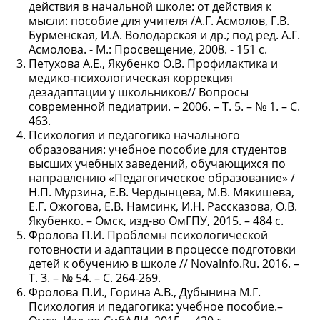
действия в начальной школе: от действия к
мысли: пособие для учителя /А.Г. Асмолов, Г.В.
Бурменская, И.А. Володарская и др.; под ред. А.Г.
Асмолова. - М.: Просвещение, 2008. - 151 с.
Петухова А.Е., Якубенко О.В. Профилактика и
медико-психологическая коррекция
дезадаптации у школьников// Вопросы
современной педиатрии. – 2006. – Т. 5. – № 1. – С.
463.
Психология и педагогика начального
образования: учебное пособие для студентов
высших учебных заведений, обучающихся по
направлению «Педагогическое образование» /
Н.П. Мурзина, Е.В. Чердынцева, М.В. Мякишева,
Е.Г. Ожогова, Е.В. Намсинк, И.Н. Рассказова, О.В.
Якубенко. – Омск, изд-во ОмГПУ, 2015. – 484 с.
Фролова П.И. Проблемы психологической
готовности и адаптации в процессе подготовки
детей к обучению в школе // NovaInfo.Ru. 2016. –
Т. 3. – № 54. – С. 264-269.
Фролова П.И., Горина А.В., Дубынина М.Г.
Психология и педагогика: учебное пособие.–