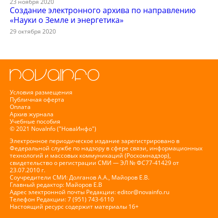
23 ноября 2020
Создание электронного архива по направлению
«Науки о Земле и энергетика»
29 октября 2020
Условия размещения
Публичная оферта
Оплата
Архив журнала
Учебные пособия
© 2021 NovaInfo ("НоваИнфо")
Электронное периодическое издание зарегистрировано в
Федеральной службе по надзору в сфере связи, информационных
технологий и массовых коммуникаций (Роскомнадзор),
свидетельство о регистрации СМИ — ЭЛ № ФС77-41429 от
23.07.2010 г.
Соучредители СМИ: Долганов А.А., Майоров Е.В.
Главный редактор: Майоров Е.В
Адрес электронной почты Редакции:
editor@novainfo.ru
Телефон Редакции: 7 (951) 743-6110
Настоящий ресурс содержит материалы 16+