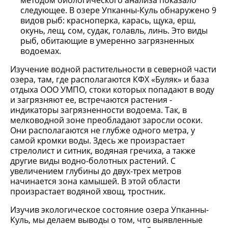
методом биологического анализа показало
следующее. В озере Упканны-Куль обнаружено 9
видов рыб: красноперка, карась, щука, ерш,
окунь, лещ, сом, судак, голавль, линь. Это виды
рыб, обитающие в умеренно загрязненных
водоемах.
Изучение водной растительности в северной части
озера, там, где располагаются КФХ «Буляк» и база
отдыха ООО УМПО, стоки которых попадают в воду
и загрязняют ее, встречаются растения -
индикаторы загрязненности водоема. Так, в
мелководной зоне преобладают заросли осоки.
Они располагаются не глубже одного метра, у
самой кромки воды. Здесь же произрастает
стрелолист и ситник, водяная гречиха, а также
другие виды водно-болотных растений. С
увеличением глубины до двух-трех метров
начинается зона камышей. В этой области
произрастает водяной хвощ, тростник.
Изучив экологическое состояние озера Упканны-
Куль, мы делаем выводы о том, что выявленные