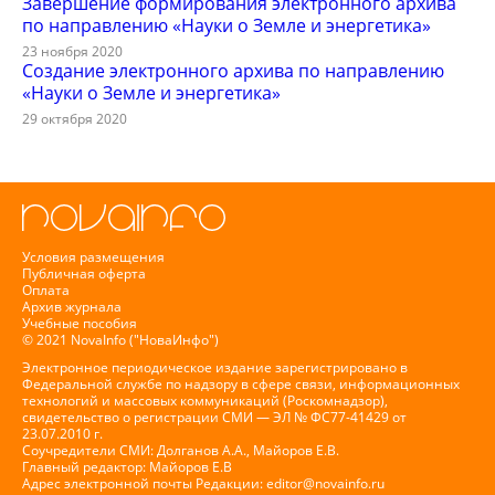
Завершение формирования электронного архива
по направлению «Науки о Земле и энергетика»
23 ноября 2020
Создание электронного архива по направлению
«Науки о Земле и энергетика»
29 октября 2020
Условия размещения
Публичная оферта
Оплата
Архив журнала
Учебные пособия
© 2021 NovaInfo ("НоваИнфо")
Электронное периодическое издание зарегистрировано в
Федеральной службе по надзору в сфере связи, информационных
технологий и массовых коммуникаций (Роскомнадзор),
свидетельство о регистрации СМИ — ЭЛ № ФС77-41429 от
23.07.2010 г.
Соучредители СМИ: Долганов А.А., Майоров Е.В.
Главный редактор: Майоров Е.В
Адрес электронной почты Редакции:
editor@novainfo.ru