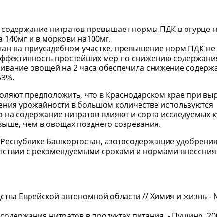
 содержание нитратов превышает нормы ПДК в огурце на
а 140мг и в моркови на100мг.
тан на приусадебном участке, превышение норм ПДК не
ффективность простейших мер по снижению содержания
ивание овощей на 2 часа обеспечила снижение содерж
53%.
воляют предположить, что в Краснодарском крае при в
ения урожайности в большом количестве используются
 на содержание нитратов влияют и сорта исследуемых ку
выше, чем в овощах позднего созревания.
 Республике Башкортостан, азотосодержащие удобрения
етствии с рекомендуемыми сроками и нормами внесения
тва Еврейской автономной области // Химия и жизнь - №2
одержания нитратов в продуктах питания. - Пущино, 2001