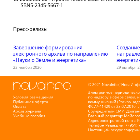
ISBN5-2345-5667-1
Пресс-релизы
Завершение формирования
Создание
электронного архива по направлению
направле
«Науки о Земле и энергетика»
энергети
23 ноября 2020
29 октября 
© 2021 NovaInfo ("НоваИнфо
Электронное периодическо
Условия размещения
по надзору в сфере связи,
Публичная оферта
коммуникаций (Роскомнадз
Оплата
ФС77-41429 от 23.07.2010 г.
Архив журнала
Соучредители СМИ: Долганов
Учебные пособия
Главный редактор: Майоров
Адрес электронной почты 
Телефон Редакции: 7 (951) 
Настоящий ресурс содержи