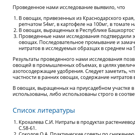
Проведенное нами исследование выявило, что
В овощах, привезенных из Краснодарского края,
репчатом 54мг, в картофеле на 100мг, в томате н
В овощах, выращенных в Республике Башкортос
Проведенные нами исследования подтвердили э
овощах. Последовательное промывание и замач
нитратов в исследуемых образцах в среднем на 
Результаты проведенного нами исследования поз
овощей в промышленных объемах, в целях увелич
азотосодержащие удобрения. Следует заметить, что
частности в ранних овощах, содержание нитратов 
В овощах, выращенных на приусадебном участке в
использованы, либо использованы строго в соотв
Список литературы
Крохалева С.И. Нитраты в продуктах растениеводс
С.58-61.
Соколов О.А. Практические советы по снижению с