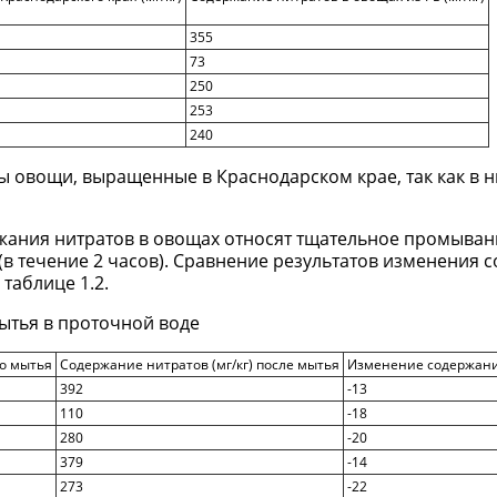
355
73
250
253
240
 овощи, выращенные в Краснодарском крае, так как в н
жания нитратов в овощах относят тщательное промыван
(в течение 2 часов). Сравнение результатов изменения 
таблице 1.2.
ытья в проточной воде
до мытья
Содержание нитратов (мг/кг) после мытья
Изменение содержания
392
-13
110
-18
280
-20
379
-14
273
-22