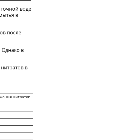
оточной воде
мытья в
ов после
 Однако в
нитратов в
жания нитратов