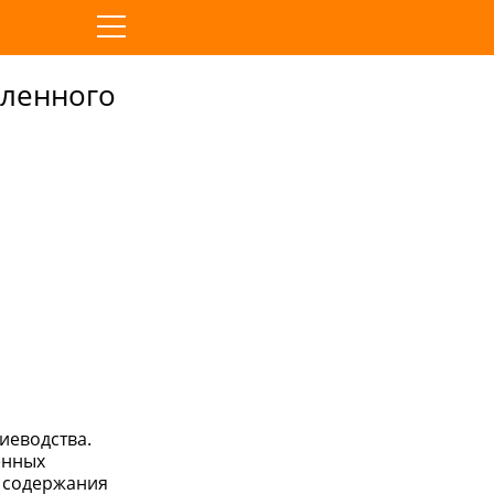
шленного
иеводства.
енных
я содержания