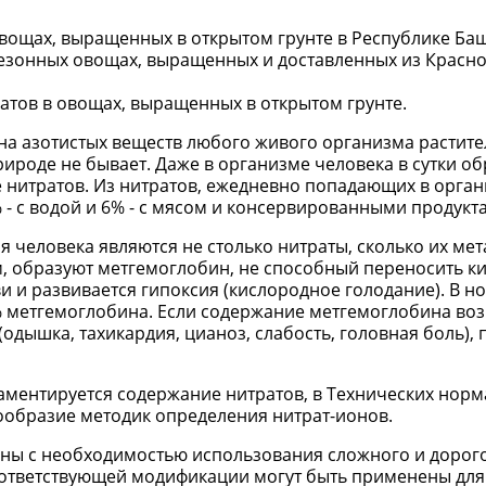
вощах, выращенных в открытом грунте в Республике Ба
сезонных овощах, выращенных и доставленных из Красн
тов в овощах, выращенных в открытом грунте.
а азотистых веществ любого живого организма растите
ироде не бывает. Даже в организме человека в сутки об
е нитратов. Из нитратов, ежедневно попадающих в орга
 - с водой и 6% - с мясом и консервированными продукт
 человека являются не столько нитраты, сколько их мет
, образуют метгемоглобин, не способный переносить ки
и и развивается гипоксия (кислородное голодание). В 
% метгемоглобина. Если содержание метгемоглобина воз
одышка, тахикардия, цианоз, слабость, головная боль), 
ламентируется содержание нитратов, в Технических нор
ообразие методик определения нитрат-ионов.
аны с необходимостью использования сложного и дорог
соответствующей модификации могут быть применены для