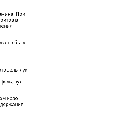
амина. При
ритов в
ления
ван в быту
тофель, лук
фель, лук
ом крае
одержания