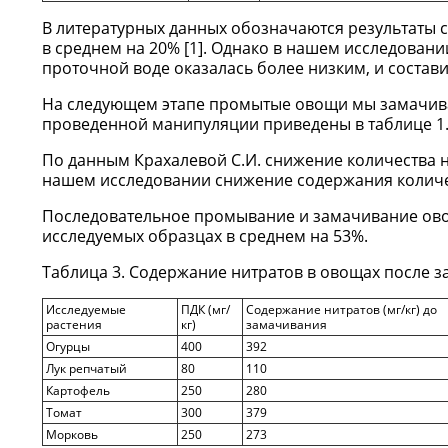
В литературных данных обозначаются результаты 
в среднем на 20% [1]. Однако в нашем исследован
проточной воде оказалась более низким, и состави
На следующем этапе промытые овощи мы замачивал
проведенной манипуляции приведены в таблице 1.
По данным Крахалевой С.И. снижение количества ни
нашем исследовании снижение содержания количес
Последовательное промывание и замачивание овощ
исследуемых образцах в среднем на 53%.
Таблица 3. Содержание нитратов в овощах после з
Исследуемые
ПДК (мг/
Содержание нитратов (мг/кг) до
растения
кг)
замачивания
Огурцы
400
392
Лук репчатый
80
110
Картофель
250
280
Томат
300
379
Морковь
250
273