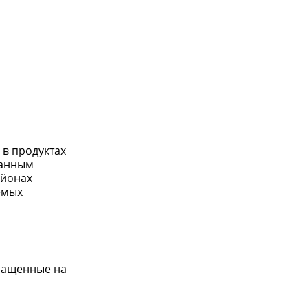
 в продуктах
данным
айонах
емых
ыращенные на