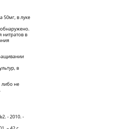
 50мг, в луке
 обнаружено.
 нитратов в
ания
ыращивании
льтур, в
 либо не
.
. - 2010. -
. – 42 с.