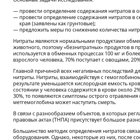
провести определение содержания нитратов в о
провести определение содержания нитратов в 
края (заявлены как грунтовые);
предложить меры по снижению количества нитра
Нитраты являются нормальными продуктами обмен
животного, поэтому «безнитратных» продуктов в пр
используется в обменных процессах 100 мг и боле
взрослого человека, 70% поступает с овощами, 20%
Главной причиной всех негативных последствий для
нитриты. Нитриты, взаимодействуя с гемоглобином
результате уменьшается кислородная емкость кров
состоянии у человека содержится в крови около 2
30%, то появляются симптомы острого отравления (
метгемоглобина может наступить смерть.
В связи с разнообразием объектов, в которых рег
правовых актах (ТНПА) присутствует большое разн
Большинство методик определения нитратов связ
оборудования. Однако, некоторые из них, после 