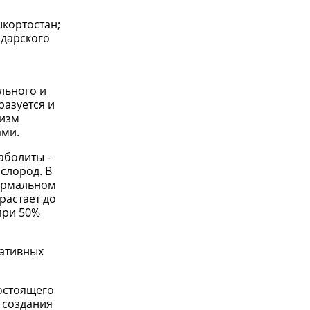
шкортостан;
одарского
льного и
разуется и
низм
ами.
аболиты -
слород. В
нормальном
растает до
при 50%
мативных
остоящего
 создания