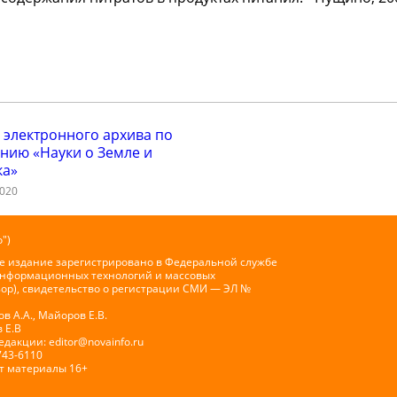
 электронного архива по
нию «Науки о Земле и
ка»
2020
")
е издание зарегистрировано в Федеральной службе
 информационных технологий и массовых
ор), свидетельство о регистрации СМИ — ЭЛ №
 А.А., Майоров Е.В.
 Е.В
Редакции:
editor@novainfo.ru
743-6110
т материалы 16+