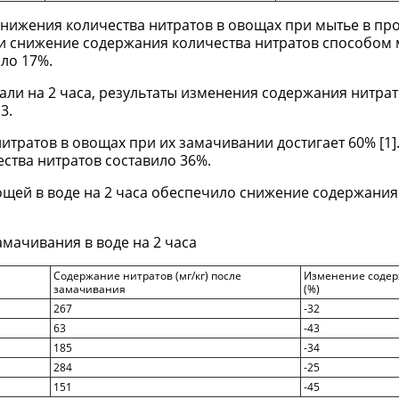
снижения количества нитратов в овощах при мытье в пр
ии снижение содержания количества нитратов способом 
ло 17%.
и на 2 часа, результаты изменения содержания нитрат
3.
тратов в овощах при их замачивании достигает 60% [1].
тва нитратов составило 36%.
ей в воде на 2 часа обеспечило снижение содержания 
амачивания в воде на 2 часа
Содержание нитратов (мг/кг) после
Изменение содер
замачивания
(%)
267
-32
63
-43
185
-34
284
-25
151
-45