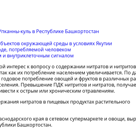
Упканны-куль в Республике Башкортостан
объектов окружающей среды в условиях Якутии
оде, потребляемой человеком
м и внутриклеточным сигналом
 интерес к вопросу о содержании нитратов и нитритов
так как их потребление населением увеличивается. По 
, годовое потребление овощей и фруктов в различных р
 населения. Превышение ПДК нитритов и нитратов, получа
ивести к острым или хроническим отравлениям.
ержания нитратов в пищевых продуктах растительного
снодарского края в сетевом супермаркете и овощи, в
ублики Башкортостан.