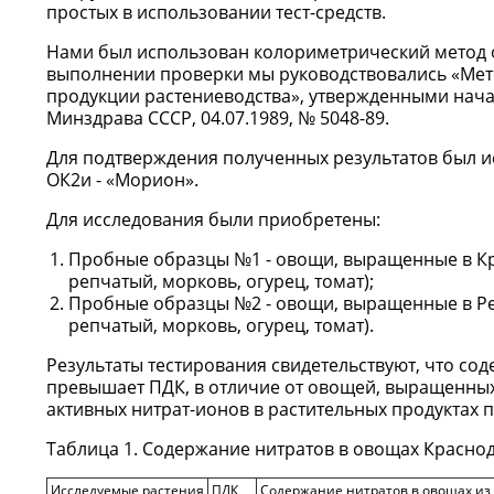
простых в использовании тест-средств.
Нами был использован колориметрический метод
выполнении проверки мы руководствовались «Мет
продукции растениеводства», утвержденными нач
Минздрава СССР, 04.07.1989, № 5048-89.
Для подтверждения полученных результатов был ис
ОК2и - «Морион».
Для исследования были приобретены:
Пробные образцы №1 - овощи, выращенные в Кра
репчатый, морковь, огурец, томат);
Пробные образцы №2 - овощи, выращенные в Рес
репчатый, морковь, огурец, томат).
Результаты тестирования свидетельствуют, что со
превышает ПДК, в отличие от овощей, выращенных
активных нитрат-ионов в растительных продуктах п
Таблица 1. Содержание нитратов в овощах Красно
Исследуемые растения
ПДК
Содержание нитратов в овощах из К