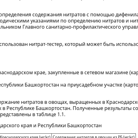
 определения содержания нитратов с помощью дифенил
одическими указаниями по определению нитратов и нит
альником Главного санитарно-профилактического управ
пользован нитрат-тестер, который может быть использо
снодарском крае, закупленные в сетевом магазине (кар
публики Башкортостан на приусадебном участке (карто
держание нитратов в овощах, выращенных в Краснодарск
 в Республике Башкортостан. Полученные результаты с
редставлены в таблице 1.1.
дарского края и Республики Башкортостан
раснодарского края (мг/кг)
Содержание нитратов в овощах из РБ (мг/кг)