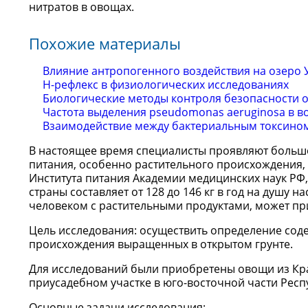
нитратов в овощах.
Похожие материалы
Влияние антропогенного воздействия на озеро 
Н-рефлекс в физиологических исследованиях
Биологические методы контроля безопасности 
Частота выделения pseudomonas aeruginosa в в
Взаимодействие между бактериальным токсино
В настоящее время специалисты проявляют большой
питания, особенно растительного происхождения, 
Института питания Академии медицинских наук РФ
страны составляет от 128 до 146 кг в год на душу
человеком с растительными продуктами, может пр
Цель исследования: осуществить определение сод
происхождения выращенных в открытом грунте.
Для исследований были приобретены овощи из Кра
приусадебном участке в юго-восточной части Респ
Основные задачи исследования: