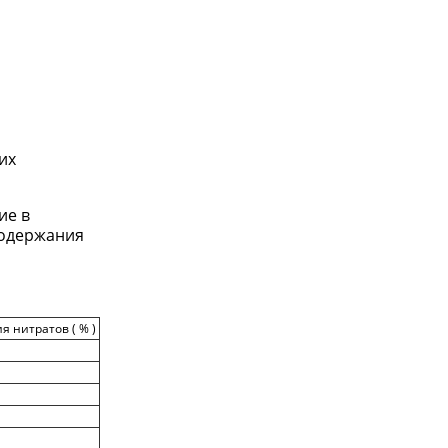
их
ие в
содержания
 нитратов ( % )