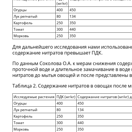
(мг/кг)
Огурцы
400
450
Лук репчатый
80
134
Картофель
250
350
Томат
300
440
Морковь
250
350
Для дальнейшего исследования нами использованы
содержание нитратов превышает ПДК.
По данным Соколова О.А. к мерам снижения содер
проточной воде и длительное замачивание в воде 
нитратов до мытья овощей и после представлены в 
Таблица 2. Содержание нитратов в овощах после м
Исследуемые растения
ПДК (мг/кг)
Содержание нитратов (мг/кг) 
Огурцы
400
450
Лук репчатый
80
134
Картофель
250
350
Томат
300
440
Морковь
250
350