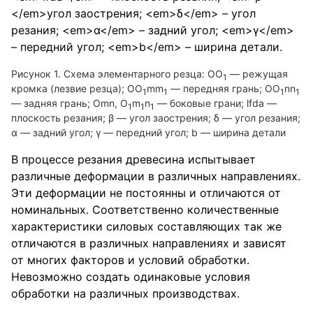
Рисунок 1. Схема элементарного резца: OO
— режущая
1
кромка (лезвие резца); OO
mm
— передняя грань; OO
nn
1
1
1
1
— задняя грань; Omn, O
m
n
— боковые грани; lfda —
1
1
1
плоскость резания; β — угол заострения; δ — угол резания;
α — задний угол; γ — передний угол; b — ширина детали
В процессе резания древесина испытывает
различные деформации в различных направлениях.
Эти деформации не постоянны и отличаются от
номинальных. Соответственно количественные
характеристики силовых составляющих так же
отличаются в различных направлениях и зависят
от многих факторов и условий обработки.
Невозможно создать одинаковые условия
обработки на различных производствах.