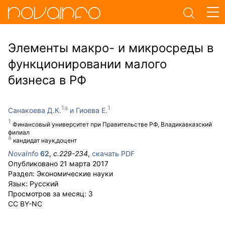
Элементы макро- и микросреды в
функционировании малого
бизнеса в РФ
Санакоева Д.К.
Гиоева Е.
Финансовый университет при Правительстве РФ, Владикавказский
филиал
кандидат наук,доцент
NovaInfo
62
,
с.
229-234
,
скачать PDF
Опубликовано
21 марта 2017
Раздел:
Экономические науки
Язык:
Русский
Просмотров за месяц:
3
CC BY-NC