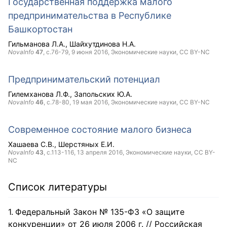
Государственная поддержка малого
предпринимательства в Республике
Башкортостан
Гильманова Л.А.
Шайхутдинова Н.А.
NovaInfo
47
, с.76-79,
9 июня 2016
, Экономические науки,
CC BY-NC
Предпринимательский потенциал
Гилемханова Л.Ф.
Запольских Ю.А.
NovaInfo
46
, с.78-80,
19 мая 2016
, Экономические науки,
CC BY-NC
Современное состояние малого бизнеса
Хашаева С.В.
Шерстяных Е.И.
NovaInfo
43
, с.113-116,
13 апреля 2016
, Экономические науки,
CC BY-
NC
Список литературы
Федеральный Закон № 135-Ф3 «О защите
конкуренции» от 26 июля 2006 г. // Российская