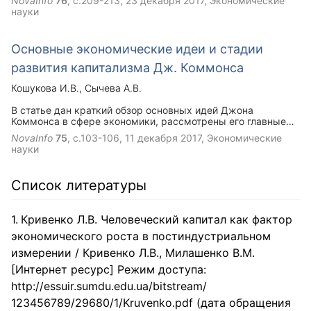
NovaInfo
76
, с.209-213,
23 декабря 2017
, Экономические
продукции ЦБП характерен высокий уровень
науки
концентрации производства как в связи с преобладанием
крупных и средних предприятий (целлюлозно-бумажных
комбинатов и лесопромышленных комплексов), так и в
Основные экономические идеи и стадии
связи с горизонтальной интеграцией этих предприятий в
группы производителей.
развития капитализма Дж. Коммонса
Кошукова И.В.
Сычева А.В.
В статье дан краткий обзор основных идей Джона
Коммонса в сфере экономики, рассмотрены его главные
научные работы и введенные им экономические категории.
NovaInfo
75
, с.103-106,
11 декабря 2017
, Экономические
Охарактеризованы четыре стадии капитализма, которые
науки
выделил и описал Джон Коммонс.
Список литературы
Кривенко Л.В. Человеческий капитал как фактор
экономического роста в постиндустриальном
измерении / Кривенко Л.В., Милашенко В.М.
[Интернет ресурс] Режим доступа:
http://essuir.sumdu.edu.ua/bitstream/
123456789/29680/1/Kruvenko.pdf (дата обращения