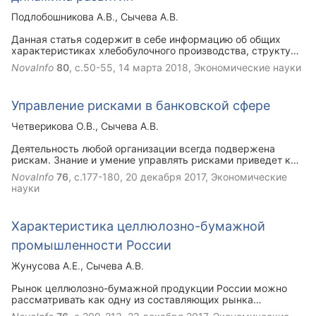
Подлобошникова А.В.
Сычева А.В.
Данная статья содержит в себе информацию об общих
характеристиках хлебобулочного производства, структуру
и динамику развития отрасли, а так же современные
NovaInfo
80
, с.50-55,
14 марта 2018
, Экономические науки
тенденции развития хлебобулочной промышленности.
Управление рисками в банковской сфере
Четверикова О.В.
Сычева А.В.
Деятельность любой организации всегда подвержена
рискам. Знание и умение управлять рисками приведет к
повышению эффективности деятельности этой
NovaInfo
76
, с.177-180,
20 декабря 2017
, Экономические
предпринимательской структуры.
науки
Характеристика целлюлозно-бумажной
промышленности России
Жунусова А.Е.
Сычева А.В.
Рынок целлюлозно-бумажной продукции России можно
рассматривать как одну из составляющих рынка
продукции лесного комплекса.Для производства