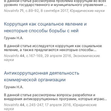
В данной статье рассмотрена проблема коррупции во всех
уровнях государственного и муниципального управления в
Российской Федерации. Коррупция — преступная
NovaInfo
71
, с.89-92,
8 сентября 2017
, Юридические науки
деятельность, заключающаяся в использовании
должностными лицами доверенных им прав и властных
возможностей в целях личного обогащения. Для решения
Коррупция как социальное явление и
данной проблемы вырабатывается большое количество
решений, но к сожалению не все из них приемлемы .
некоторые способы борьбы с ней
Коррупция является постоянной проблемой и имеет
актуальность на протяжении всего времени.
Грунин Н.А.
В данной статье исследуется коррупция как социальное
явление, а также предлагаются некоторые способы
борьбы с ней в современном мире. Выявлены актуальные
NovaInfo
44
, с.167-169,
29 апреля 2016
, Экономические
проблемы и предложены пути их решения. Рассмотрен ФЗ
науки
№273 "О противодействии коррупции".Всероссийский
центр изучения общественного мнения (ВЦИОМ)
представляет данные о том, какие события и процессы в
Антикоррупционная деятельность
стране вызывают у россиян наибольшую тревогу, в число
которых входит и коррупция.
коммерческой организации
Грунин Н.А.
В данной статье рассмотрены вопросы разработки и
внедрения антикоррупционных программ, которые играют
все большую роль в деятельности российских компаний.
NovaInfo
44
, с.245-247,
17 апреля 2016
, Юридические
Статья описывает антикоррупционное законодательство
науки
России, а также шаги предпринимаемые российскими