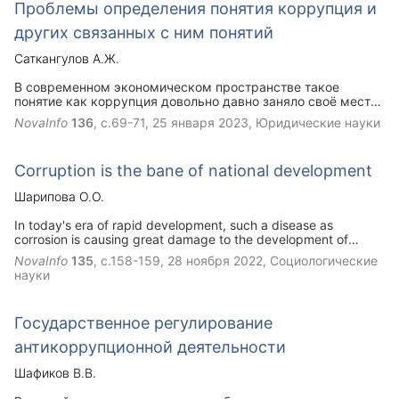
Проблемы определения понятия коррупция и
других связанных с ним понятий
Саткангулов А.Ж.
В современном экономическом пространстве такое
понятие как коррупция довольно давно заняло своё место,
как определенная категория. Важность изучения
NovaInfo
136
, с.69-71,
25 января 2023
, Юридические науки
проблемы коррупции в современном мире выражается в
том, что данное явление наряду с другими
противоречивыми явлениями в различных сферах жизни
Corruption is the bane of national development
человечества превратилось в негативную составляющую
структуры общества. В современном обществе
Шарипова О.О.
исследователями даются различные трактовки коррупции.
В данной статье будет рассмотрен понятийный аппарат
In today's era of rapid development, such a disease as
коррупции.
corrosion is causing great damage to the development of
countries and people's security. Unfortunately, some people
NovaInfo
135
, с.158-159,
28 ноября 2022
, Социологические
unknowingly become participants in corruption. Through this
науки
article, the attitude of the youth against such a terrible evil as
corruption is studied and analyzed. The article was written
through a survey of young people and other surveys of some
Государственное регулирование
scientists.
антикоррупционной деятельности
Шафиков В.В.