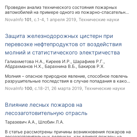
Проведен анализ технического состояния пожарных
автомобилей на примере одного из пожарно-спасательных
гарнизонов. Сделана попытка разобраться с причинами
NovaInfo
101
, с.1-4,
1 апреля 2019
, Технические науки
недостаточного технического совершенства основных и
специальных пожарных автомобилей.
Защита железнодорожных цистерн при
перевозке нефтепродуктов от воздействия
молний и статистического электричества
Галиахметова Н.А.
Киреев И.Р.
Шарафиев Р.Г.
Абдрахманов Н.Х.
Барахнина В.Б.
Бакиров Р.Х.
Молния – опасное природное явление, способное повлечь
разрушительные последствия в случае попадания в какой-
либо объект. В результате поражения предмета или
NovaInfo
100
, с.18-21,
26 марта 2019
, Технические науки
человека молния создает мощную тепловую энергию,
которая становится причиной пожаров. В настоящее время
большое значение имеет поиск путей совершенствования
Влияние лесных пожаров на
защиты железнодорожных цистерн при перевозке
нефтепродуктов от воздействия молний и статистического
лесозаготовительную отрасль
электричества, поскольку основная причина случавшихся
аварийных ситуаций и аварий является слабая или
Таразевич А.А.
Шлобин Л.А.
неэффективная система защиты от молний, что является
фактором возгорания и взрывов.
В статье рассмотрены причины возникновения пожаров на
лесозаготовительных делянках, как влияют пожары на