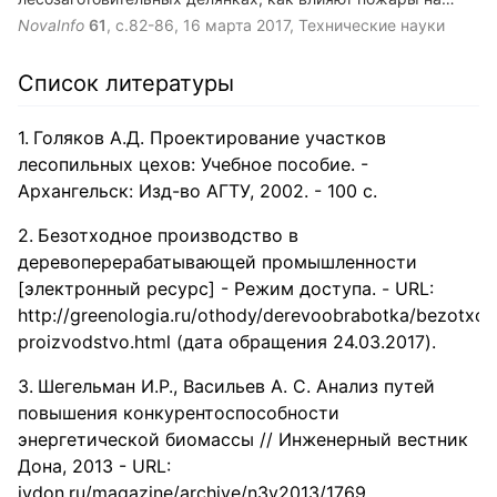
лесозаготовительную отрасль, предложены методы
NovaInfo
61
, с.82-86,
16 марта 2017
, Технические науки
борьбы с пожарами в лесу.
Список литературы
Голяков А.Д. Проектирование участков
лесопильных цехов: Учебное пособие. -
Архангельск: Изд-во АГТУ, 2002. - 100 с.
Безотходное производство в
деревоперерабатывающей промышленности
[электронный ресурс] - Режим доступа. - URL:
http://greenologia.ru/othody/derevoobrabotka/bezotxo
proizvodstvo.html (дата обращения 24.03.2017).
Шегельман И.Р., Васильев А. С. Анализ путей
повышения конкурентоспособности
энергетической биомассы // Инженерный вестник
Дона, 2013 - URL:
ivdon.ru/magazine/archive/n3y2013/1769.