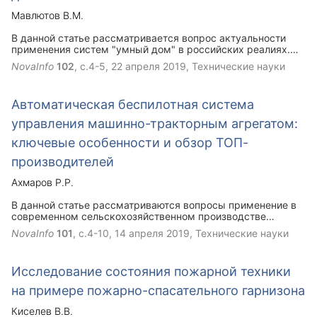
Мавлютов В.М.
В данной статье рассматривается вопрос актуальности
применения систем "умный дом" в российских реалиях.
Проводится обзор smart систем и их основных проблем с
NovaInfo
102
, с.4-5,
22 апреля 2019
, Технические науки
которыми сталкиваются инженера и проектировщики при
внедрении. Несмотря на наличие огромного количества
различного рода проблем и не решенных вопросов,
Автоматическая беспилотная система
системы "умный дом" позволяют экономить до 30% на
эксплуатации.
управления машинно-тракторным агрегатом:
ключевые особенности и обзор ТОП-
производителей
Ахмаров Р.Р.
В данной статье рассматриваются вопросы применение в
современном сельскохозяйственном производстве
автоматических беспилотных систем управления машинно-
NovaInfo
101
, с.4-10,
14 апреля 2019
, Технические науки
тракторным агрегатом, основные требования к данным
системам, основные проблемы в области автоматизации и
их решения, обзор оборудование для параллельного
Исследование состояния пожарной техники
вождения и автопилотирования и обзор ТОП-5
производителей такого оснащения.
на примере пожарно-спасательного гарнизона
Киселев В.В.