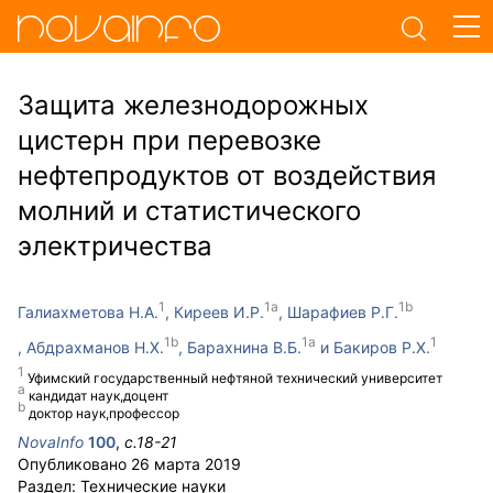
Защита железнодорожных
цистерн при перевозке
нефтепродуктов от воздействия
молний и статистического
электричества
Галиахметова Н.А.
Киреев И.Р.
Шарафиев Р.Г.
Абдрахманов Н.Х.
Барахнина В.Б.
Бакиров Р.Х.
Уфимский государственный нефтяной технический университет
кандидат наук,доцент
доктор наук,профессор
NovaInfo
100
,
с.
18-21
Опубликовано
26 марта 2019
Раздел:
Технические науки