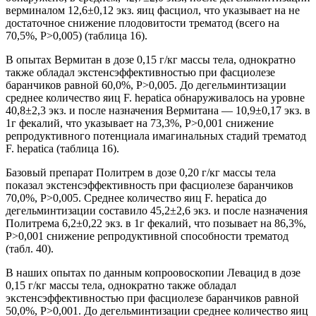
верминалом 12,6±0,12 экз. яиц фасциол, что указывает на не
достаточное снижение плодовитости трематод (всего на
70,5%, Р>0,005) (таблица 16).
В опытах Вермитан в дозе 0,15 г/кг массы тела, однократно
также обладал экстенсэффективностью при фасциолезе
баранчиков равной 60,0%, Р>0,005. До дегельминтизации
среднее количество яиц F. hepatica обнаруживалось на уровне
40,8±2,3 экз. и после назначения Вермитана — 10,9±0,17 экз. в
1г фекалий, что указывает на 73,3%, Р>0,001 снижение
репродуктивного потенциала имагинальных стадий трематод
F. hepatica (таблица 16).
Базовый препарат Политрем в дозе 0,20 г/кг массы тела
показал экстенсэффективность при фасциолезе баранчиков
70,0%, Р>0,005. Среднее количество яиц F. hepatica до
дегельминтизации составило 45,2±2,6 экз. и после назначения
Политрема 6,2±0,22 экз. в 1г фекалий, что позывает на 86,3%,
Р>0,001 снижение репродуктивной способности трематод
(табл. 40).
В наших опытах по данным копроовоскопии Левацид в дозе
0,15 г/кг массы тела, однократно также обладал
экстенсэффективностью при фасциолезе баранчиков равной
50,0%, Р>0,001. До дегельминтизации среднее количество яиц