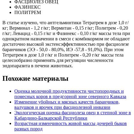
ФАСЦИОЛЕЗ ОВЕЦ
ФАЗИНЕКС
ПОЛИТРЕМ
В статье изучено, что антгельминтики Тетратрем в дозе 1,0 г/
кг; Верминал - 1,2 г/кг; Вермитан - 0,15 г/кг; Политрем - 0,20
г/кг; Левацид - 0,15 г/кг и Фазинекс - 0,10 г/кг массы тела при
однократном назначении в смеси с комбикормом не обладают
достаточно высокой экстенсэффективностью при фасциолезе
баранчиков (ЭЭ - 50,0 - 80,0%, ИЭ -57,8 - 91,0%). При этом
Тетратрем в дозе 1,0 г/кг и Политрем - 0,20 г/кг массы тела
целесообразно применять для регуляции численности
эндопаразита в печени животных.
Похожие материалы
Оценка молочной продуктивности чистопородных и
помесных коров в предгорной зоне северного Кавказа
Изменение убойных и мясных качеств баранчиков,
валушков и ярочек при фасциолезной инвазии
Экологическая оценка фасциолеза овец в степной зоне в
Кабардино-Балкарской Республики
Возрастная изменчивость живой массы дочерей быков
разных пород