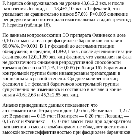
F. hepatica обнаруживалось на уровне 43,6±2,2 экз. и после
назначения Левацида — 18,4±2,10 экз. в 1г фекалий, что
указывает на сравнительно низкое 57,8%, Р>0,005 снижение
репродуктивного потенциала имагинальных стадий трематод
F. hepatica (таблица 16).
По данным копроовоскопии ЭЭ препарата Фазинекс в дозе
0,10 г/кг массы тела при фасциолезе баранчиков составил
60,0%%, Р>0,001. В 1 г фекалий до дегельминтизации
обнаружено, в среднем, 41,8±2,1 экз., после дегельминтизации
фазинексом 12,0±1,60 экз. яиц фасциол, что указывает на факт
не достаточного снижения репродуктивной способности
трематод (всего на 71,2%, Р>0,005) (таблица 16). Баранчики
контрольной группы были инвазированы трематодами в
конце опыта в разной степени. Среднее количество яиц
фасциол в 1 г фекалий баранчиков контрольной группы
существенно не изменялось и составило в начале и конце
опыта 43,6±2,63 и 45,3±2,85 экз. яиц.
Анализ приведенных данных показывает, что
антгельминтики Тетратрем в дозе 1,0 г/кг; Верминал — 1,2 г/
кг; Вермитан — 0,15 г/кг; Политрем — 0,20 г/кг; Левацид —
0,15 г/кг и Фазинекс — 0,10 г/кг массы тела при однократном
назначении в смеси с комбикормом не обладают достаточно
высокой экстенсэффективностью при фасциолезе баранчиков