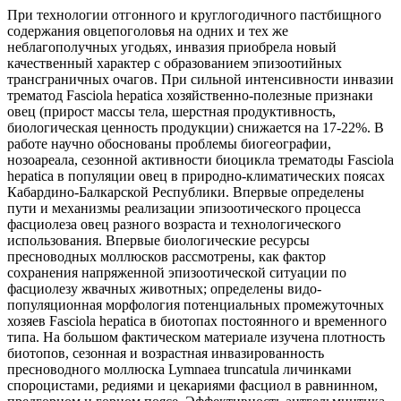
При технологии отгонного и круглогодичного пастбищного
содержания овцепоголовья на одних и тех же
неблагополучных угодьях, инвазия приобрела новый
качественный характер с образованием эпизоотийных
трансграничных очагов. При сильной интенсивности инвазии
трематод Fasciola hepatica хозяйственно-полезные признаки
овец (прирост массы тела, шерстная продуктивность,
биологическая ценность продукции) снижается на 17-22%. В
работе научно обоснованы проблемы биогеографии,
нозоареала, сезонной активности биоцикла трематоды Fasciola
hepatica в популяции овец в природно-климатических поясах
Кабардино-Балкарской Республики. Впервые определены
пути и механизмы реализации эпизоотического процесса
фасциолеза овец разного возраста и технологического
использования. Впервые биологические ресурсы
пресноводных моллюсков рассмотрены, как фактор
сохранения напряженной эпизоотической ситуации по
фасциолезу жвачных животных; определены видо-
популяционная морфология потенциальных промежуточных
хозяев Fasciola hepatica в биотопах постоянного и временного
типа. На большом фактическом материале изучена плотность
биотопов, сезонная и возрастная инвазированность
пресноводного моллюска Lymnaea truncatula личинками
спороцистами, редиями и цекариями фасциол в равнинном,