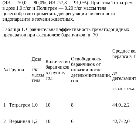
(ЭЭ — 50,0 — 80,0%, ИЭ -57,8 — 91,0%). При этом Тетратрем
в дозе 1,0 г/кг и Политрем — 0,20 г/кг массы тела
целесообразно применять для регуляции численности
эндопаразита в печени животных.
Таблица 1. Сравнительная эффективность трематодоцидных
препаратов при фасциолезе баранчиков, n=70
Среднее ко
hepatica в 
Освободилось
Доза
Количество
баранчиков от
баранчиков
г/кг
№
Группа
инвазии после
в группе,
до
массы
дегельминтизации,
гол
дегельминт
тела
гол
экз./г фека
1
Тетратрем
1,0
10
8
44,0±2,2
2
Верминал
1,2
10
6
42,7±2,0