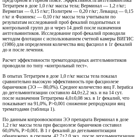
предгорном и горном поясе. Эффективность антгельминтика
Тетратрем в дозе 1,0 г/кг массы тела; Верминал — 1,2 г/кг;
Вермитан — 0,15 г/кг; Политрем — 0,20 г/кг; Левацид — 0,15
г/кг и Фазинекс — 0,10 г/кг массы тела учитывали по
результатам исследований проб фекалий подопытных и
контрольной групп до и через 14 дней после назначения
антгельминтиков. Исследование проб фекалий проводили
методом флотации с использованием счетной камеры ВИГИС
(1986) для определения количества яиц фасциол в 1г фекалий
до и после лечения.
Расчет эффективности трематодоцидных антгельминтиков
проводили по типу «контрольный тест».
В опытах Тетратрем в дозе 1,0 г/кг массы тела показал
сравнительно высокую эффективность при фасциолезе
баранчиков (ЭЭ — 80,0%). Среднее количество яиц F. hepatica
до дегельминтизации составило 44,0±2,2 экз. и на 14 сут.
после назначения Тетратрема 4,0±0,08 экз. в 1г фекалий, что
показывает на 91,0%, Р>0,001 снижение репродукции яиц
трематодами (таблица 1).
По данным копроовоскопии ЭЭ препарата Верминал в дозе
1,2 г/кг массы тела при фасциолезе баранчиков составил
60,0%%, Р>0,001. В 1 г фекалий до дегельминтизации
обнаружено, в среднем, 42,7±2,0 экз., после дегельминтизации