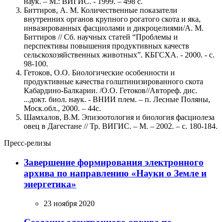
наук. – М.: ВИГИС. - 1999. – 498 с.
Биттиров, А. М. Количественные показатели
внутренних органов крупного рогатого скота и яка,
инвазированных фасциолами и дикроцелиями/А. М.
Биттиров // Сб. научных статей “Проблемы и
перспективы повышения продуктивных качеств
сельскохозяйственных животных”. КБГСХА. - 2000. - с.
98-100.
Гетоков, О.О. Биологические особенности и
продуктивные качества голштинизированного скота
Кабардино-Балкарии. /О.О. Гетоков//Автореф. дис.
...докт. биол. наук. - ВНИИ плем. – п. Лесные Поляны,
Моск.обл., 2000. – 44с.
Шамхалов, В.М. Эпизоотология и биология фасциолеза
овец в Дагестане // Тр. ВИГИС. – М. – 2002. – с. 180-184.
Пресс-релизы
Завершение формирования электронного
архива по направлению «Науки о Земле и
энергетика»
23 ноября 2020