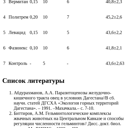
3
Вермитан
0,15
10
6
40,8±2,3
4
Политрем
0,20
10
7
45,2±2,6
5
Левацид
0,15
10
5
43,6±2,2
6
Фазинекс
0,10
10
6
41,8±2,1
7
Контроль
-
5
-
43,6±2,63
Список литературы
Абдурахманов, А.А. Паразитоценозы желудочно-
кишечного тракта овец в условиях Дагестана//В сб.
научн. статей ДГСХА «Экология горных территорий
Дагестана». – 1991. –Махачкала.– с. 7-10.
Биттиров, А.М. Гельминтологические комплексы
жвачных животных на Центральном Кавказе и способы
регуляции численности гельминтов// Дисс. докт. биол.