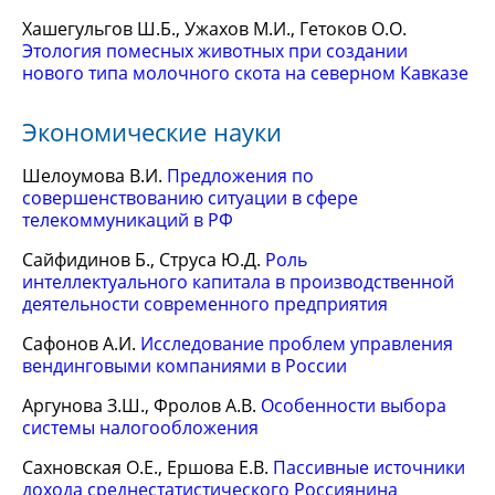
Хашегульгов Ш.Б., Ужахов М.И., Гетоков О.О.
Этология помесных животных при создании
нового типа молочного скота на северном Кавказе
Экономические науки
Шелоумова В.И.
Предложения по
совершенствованию ситуации в сфере
телекоммуникаций в РФ
Сайфидинов Б., Струса Ю.Д.
Роль
интеллектуального капитала в производственной
деятельности современного предприятия
Сафонов А.И.
Исследование проблем управления
вендинговыми компаниями в России
Аргунова З.Ш., Фролов А.В.
Особенности выбора
системы налогообложения
Сахновская О.Е., Ершова Е.В.
Пассивные источники
дохода среднестатистического Россиянина