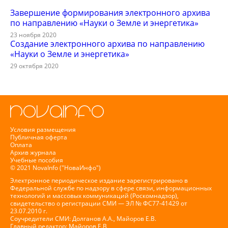
Завершение формирования электронного архива
по направлению «Науки о Земле и энергетика»
23 ноября 2020
Создание электронного архива по направлению
«Науки о Земле и энергетика»
29 октября 2020
Условия размещения
Публичная оферта
Оплата
Архив журнала
Учебные пособия
© 2021 NovaInfo ("НоваИнфо")
Электронное периодическое издание зарегистрировано в
Федеральной службе по надзору в сфере связи, информационных
технологий и массовых коммуникаций (Роскомнадзор),
свидетельство о регистрации СМИ — ЭЛ № ФС77-41429 от
23.07.2010 г.
Соучредители СМИ: Долганов А.А., Майоров Е.В.
Главный редактор: Майоров Е.В