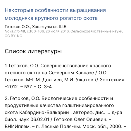
Некоторые особенности выращивания
молодняка крупного рогатого скота
Гетоков О.О.
Хашегульгов Ш.Б.
NovaInfo
49
, с.100-106,
26 июля 2016
, Сельскохозяйственные науки,
CC BY-NC
Список литературы
Гетоков, О.О. Совершенствование красного
степного скота на Се-верном Кавказе / О.О.
Гетоков, М-Г.М. Долгиев, М.И. Ужахов // Зоотехния.
–2012. – №7. – С. 3-4.
Гетоков, О.О. Биологические особенности и
продуктивные качества голштинизированного
скота Кабардино-Балкарии : автореф. дис. … д-ра
биол. наук 06.02.01 / Гетоков Олег Олиевич. –
ВНИИплем. – п. Лесные Поля-ны. Моск. обл., 2000. –