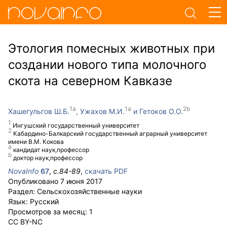
Этология помесных животных при
создании нового типа молочного
скота на северном Кавказе
Хашегульгов Ш.Б.
Ужахов М.И.
Гетоков О.О.
Ингушский государственный университет
Кабардино-Балкарский государственный аграрный университет
имени В.М. Кокова
кандидат наук,профессор
доктор наук,профессор
NovaInfo
67
,
с.
84-89
,
скачать PDF
Опубликовано
7 июня 2017
Раздел:
Сельскохозяйственные науки
Язык:
Русский
Просмотров за месяц:
1
CC BY-NC