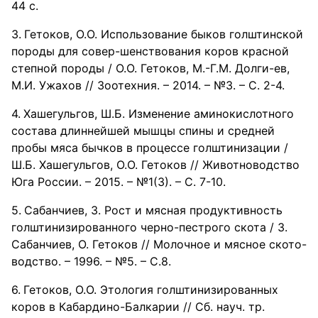
44 с.
Гетоков, О.О. Использование быков голштинской
породы для совер-шенствования коров красной
степной породы / О.О. Гетоков, М.-Г.М. Долги-ев,
М.И. Ужахов // Зоотехния. – 2014. – №3. – С. 2-4.
Хашегульгов, Ш.Б. Изменение аминокислотного
состава длиннейшей мышцы спины и средней
пробы мяса бычков в процессе голштинизации /
Ш.Б. Хашегульгов, О.О. Гетоков // Животноводство
Юга России. – 2015. – №1(3). – С. 7-10.
Сабанчиев, 3. Рост и мясная продуктивность
голштинизированного черно-пестрого скота / 3.
Сабанчиев, О. Гетоков // Молочное и мясное ското-
водство. – 1996. – №5. – С.8.
Гетоков, О.О. Этология голштинизированных
коров в Кабардино-Балкарии // Сб. науч. тр.