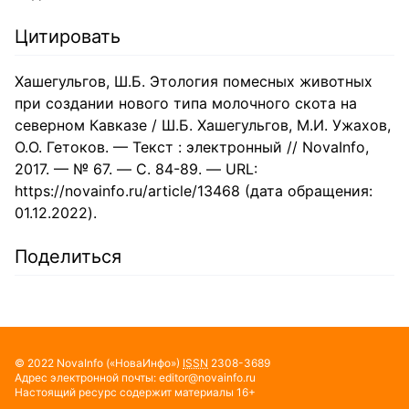
Цитировать
Хашегульгов, Ш.Б. Этология помесных животных
при создании нового типа молочного скота на
северном Кавказе / Ш.Б. Хашегульгов, М.И. Ужахов,
О.О. Гетоков. — Текст : электронный // NovaInfo,
2017. — № 67. — С. 84-89. — URL:
https://novainfo.ru/article/13468 (дата обращения:
01.12.2022).
Поделиться
©
2022
NovaInfo
(«НоваИнфо»)
ISSN
2308-3689
Адрес электронной почты:
editor@novainfo.ru
Настоящий ресурс содержит материалы 16+