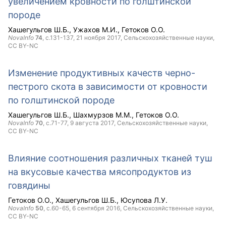
увеличением кровности по голштинской
породе
Хашегульгов Ш.Б.
Ужахов М.И.
Гетоков О.О.
NovaInfo
74
, с.131-137,
21 ноября 2017
, Сельскохозяйственные науки,
CC BY-NC
Изменение продуктивных качеств черно-
пестрого скота в зависимости от кровности
по голштинской породе
Хашегульгов Ш.Б.
Шахмурзов М.М.
Гетоков О.О.
NovaInfo
70
, с.71-77,
9 августа 2017
, Сельскохозяйственные науки,
CC BY-NC
Влияние соотношения различных тканей туш
на вкусовые качества мясопродуктов из
говядины
Гетоков О.О.
Хашегульгов Ш.Б.
Юсупова Л.У.
NovaInfo
50
, с.60-65,
6 сентября 2016
, Сельскохозяйственные науки,
CC BY-NC