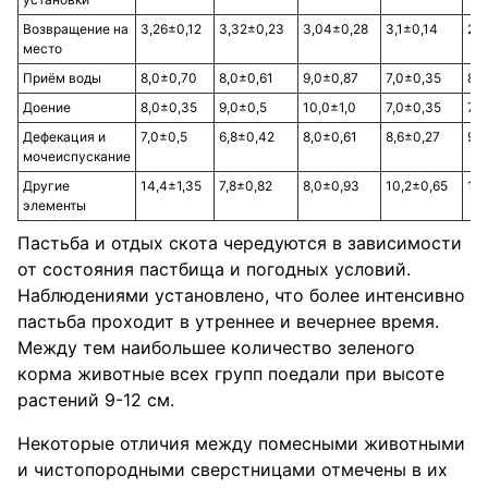
Возвращение на
3,26±0,12
3,32±0,23
3,04±0,28
3,1±0,14
2,7
место
Приём воды
8,0±0,70
8,0±0,61
9,0±0,87
7,0±0,35
8,2
Доение
8,0±0,35
9,0±0,5
10,0±1,0
7,0±0,35
7,6
Дефекация и
7,0±0,5
6,8±0,42
8,0±0,61
8,6±0,27
9,
мочеиспускание
Другие
14,4±1,35
7,8±0,82
8,0±0,93
10,2±0,65
11,
элементы
Пастьба и отдых скота чередуются в зависимости
от состояния пастбища и погодных условий.
Наблюдениями установлено, что более интенсивно
пастьба проходит в утреннее и вечернее время.
Между тем наибольшее количество зеленого
корма животные всех групп поедали при высоте
растений 9-12 см.
Некоторые отличия между помесными животными
и чистопородными сверстницами отмечены в их