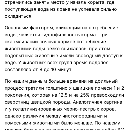
стремились занять место у начала корыта, где
поступающая вода из крана не успевала сильно
охладиться.
Основным фактором, влияющим на потребление
воды, является гидрофильность корма. При
скармливании сочных кормов потребление
животными воды резко снижалось, при этом
подопытные животные имели свободный доступ к
воде. У животных всех групп время водопоя
составляло от 8 до 10 минут.
По нашим данным больше времени на доильный
процесс тратили голштино х швицкие помеси 1 и 2
поколения, которая на 12,5 и на 25% превосходили
сверстниц швицкой породы. Аналогичная картина
и у голштинизированных черно-пестрых коров,
однако различия между чистопородными и
помесными животными было меньше. По нашему
мнению большое количество времени на дойку 3/4