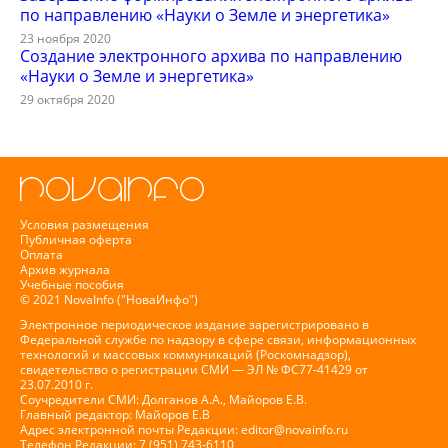
по направлению «Науки о Земле и энергетика»
23 ноября 2020
Создание электронного архива по направлению
«Науки о Земле и энергетика»
29 октября 2020
Условия размещения
Публичная оферта
Оплата
Архив журнала
Учебные пособия
© 2021 NovaInfo ("НоваИнфо")
Электронное периодическое издание зарегистрировано в
Федеральной службе по надзору в сфере связи, информационных
технологий и массовых коммуникаций (Роскомнадзор),
свидетельство о регистрации СМИ — ЭЛ № ФС77-41429 от
23.07.2010 г.
Соучредители СМИ: Долганов А.А., Майоров Е.В.
Главный редактор: Майоров Е.В
Адрес электронной почты Редакции:
editor@novainfo.ru
Телефон Редакции: 7 (951) 743-6110