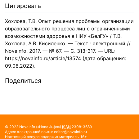
Цитировать
Хохлова, Т.В. Опыт решения проблемы организации
образовательного процесса лиц с ограниченными
возможностями здоровья в НИУ «БелГУ» / Т.В.
Хохлова, А.В. Кисиленко. — Текст : электронный //
NovaInfo, 2017. — № 67. — С. 313-317. — URL:
https://novainfo.ru/article/13574 (дата обращения:
09.08.2022).
Поделиться
© 2022
NovaInfo
(«НоваИнфо»)
ISSN
2308-3689
Адрес электронной почты:
editor@novainfo.ru
Настоящий ресурс содержит материалы 16+