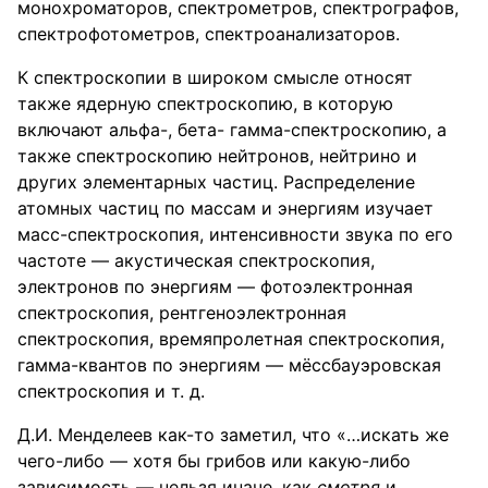
монохроматоров, спектрометров, спектрографов,
спектрофотометров, спектроанализаторов.
К спектроскопии в широком смысле относят
также ядерную спектроскопию, в которую
включают альфа-, бета- гамма-спектроскопию, а
также спектроскопию нейтронов, нейтрино и
других элементарных частиц. Распределение
атомных частиц по массам и энергиям изучает
масс-спектроскопия, интенсивности звука по его
частоте — акустическая спектроскопия,
электронов по энергиям — фотоэлектронная
спектроскопия, рентгеноэлектронная
спектроскопия, времяпролетная спектроскопия,
гамма-квантов по энергиям — мёссбауэровская
спектроскопия и т. д.
Д.И. Менделеев как-то заметил, что «…искать же
чего-либо — хотя бы грибов или какую-либо
зависимость — нельзя иначе, как
смотря
и