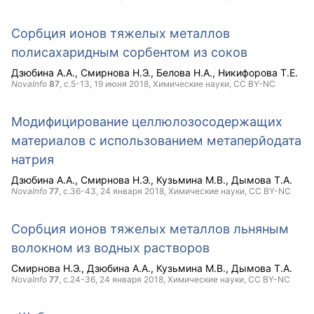
Сорбция ионов тяжелых металлов
полисахаридным сорбентом из соков
Дзюбина А.А.
Смирнова Н.Э.
Белова Н.А.
Никифорова Т.Е.
NovaInfo
87
, с.5-13,
19 июня 2018
, Химические науки,
CC BY-NC
Модифицирование целлюлозосодержащих
материалов с использованием метаперйодата
натрия
Дзюбина А.А.
Смирнова Н.Э.
Кузьмина М.В.
Дымова Т.А.
NovaInfo
77
, с.36-43,
24 января 2018
, Химические науки,
CC BY-NC
Сорбция ионов тяжелых металлов льняным
волокном из водных растворов
Смирнова Н.Э.
Дзюбина А.А.
Кузьмина М.В.
Дымова Т.А.
NovaInfo
77
, с.24-36,
24 января 2018
, Химические науки,
CC BY-NC