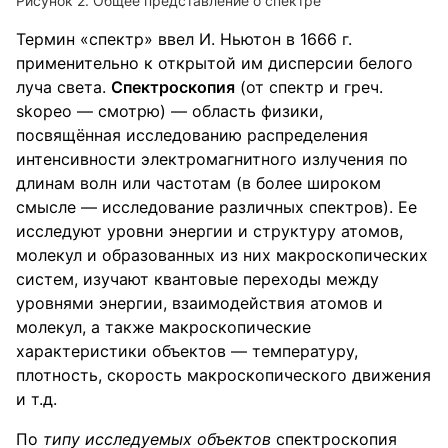
Рисунок 2. Общее представление о спектре
Термин «спектр» ввел И. Ньютон в 1666 г.
применительно к открытой им дисперсии белого
луча света.
Спектроскопия
(от спектр и греч.
skopeo — смотрю) — область физики,
посвящённая исследованию распределения
интенсивности электромагнитного излучения по
длинам волн или частотам (в более широком
смысле — исследование различных спектров). Ее
исследуют уровни энергии и структуру атомов,
молекул и образованных из них макроскопических
систем, изучают квантовые переходы между
уровнями энергии, взаимодействия атомов и
молекул, а также макроскопические
характеристики объектов — температуру,
плотность, скорость макроскопического движения
и т.д.
По
типу исследуемых объектов
спектроскопия