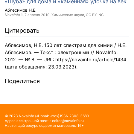
«Шуба» для дома и «каменная» удочка на век
Аблесимов Н.Е.
NovaInfo
1
,
7 апреля 2010
, Химические науки,
CC BY-NC
Цитировать
Аблесимов, Н.Е. 150 лет спектрам для химии / Н.Е.
Аблесимов. — Текст : электронный // NovaInfo,
2012. — № 8. — URL: https://novainfo.ru/article/1434
(дата обращения: 23.03.2023).
Поделиться
©
2023
NovaInfo
(«НоваИнфо»)
ISSN
2308-3689
Адрес электронной почты:
editor@novainfo.ru
Настоящий ресурс содержит материалы 16+