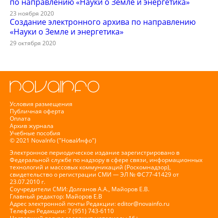
по направлению «Науки о Земле и энергетика»
23 ноября 2020
Создание электронного архива по направлению
«Науки о Земле и энергетика»
29 октября 2020
Условия размещения
Публичная оферта
Оплата
Архив журнала
Учебные пособия
© 2021 NovaInfo ("НоваИнфо")
Электронное периодическое издание зарегистрировано в
Федеральной службе по надзору в сфере связи, информационных
технологий и массовых коммуникаций (Роскомнадзор),
свидетельство о регистрации СМИ — ЭЛ № ФС77-41429 от
23.07.2010 г.
Соучредители СМИ: Долганов А.А., Майоров Е.В.
Главный редактор: Майоров Е.В
Адрес электронной почты Редакции:
editor@novainfo.ru
Телефон Редакции: 7 (951) 743-6110