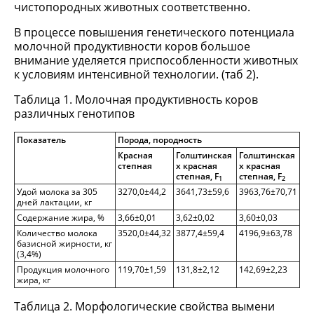
чистопородных животных соответственно.
В процессе повышения генетического потенциала
молочной продуктивности коров большое
внимание уделяется приспособленности животных
к условиям интенсивной технологии. (таб 2).
Таблица 1. Молочная продуктивность коров
различных генотипов
Показатель
Порода, породность
Красная
Голштинская
Голштинская
степная
х красная
х красная
степная,
F
степная,
F
1
2
Удой молока за 305
3270,0±44,2
3641,73±59,6
3963,76±70,71
дней лактации, кг
Содержание жира, %
3,66±0,01
3,62±0,02
3,60±0,03
Количество молока
3520,0±44,32
3877,4±59,4
4196,9±63,78
базисной жирности, кг
(3,4%)
Продукция молочного
119,70±1,59
131,8±2,12
142,69±2,23
жира, кг
Таблица 2. Морфологические свойства вымени