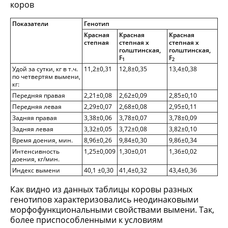
коров
Показатели
Генотип
Красная
Красная
Красная
степная
степная х
степная х
голштинская,
голштинская,
F
F
1
2
Удой за сутки, кг в т.ч.
11,2±0,31
12,8±0,35
13,4±0,38
по четвертям вымени,
кг:
Передняя правая
2,21±0,08
2,62±0,09
2,85±0,10
Передняя левая
2,29±0,07
2,68±0,08
2,95±0,11
Задняя правая
3,38±0,06
3,78±0,07
3,78±0,09
Задняя левая
3,32±0,05
3,72±0,08
3,82±0,10
Время доения, мин.
8,96±0,26
9,84±0,30
9,86±0,34
Интенсивность
1,25±0,009
1,30±0,01
1,36±0,02
доения, кг/мин.
Индекс вымени
40,1 ±0,30
41,4±0,32
43,4±0,36
Как видно из данных таблицы коровы разных
генотипов характеризовались неодинаковыми
морфофункциональными свойствами вымени. Так,
более приспособленными к условиям