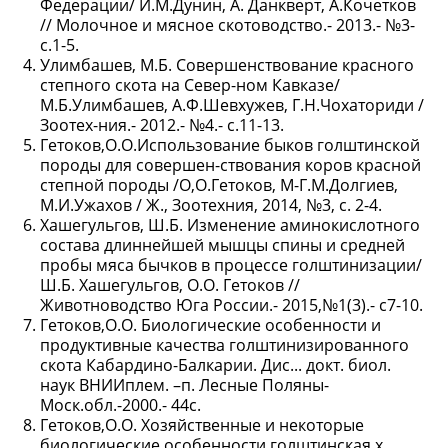
Федерации/ И.М.Дунин, А. Данкверт, А.Кочетков
// Молочное и мясное скотоводство.- 2013.- №3-
с.1-5.
Улимбашев, М.Б. Совершенствование красного
степного скота на Север-ном Кавказе/
М.Б.Улимбашев, А.Ф.Шевхужев, Г.Н.Чохаториди /
Зоотех-ния.- 2012.- №4.- с.11-13.
Гетоков,О.О.Использование быков голштинской
породы для совершен-ствования коров красной
степной породы /О,О.Гетоков, М-Г.М.Долгиев,
М.И.Ужахов / Ж., Зоотехния, 2014, №3, с. 2-4.
Хашегульгов, Ш.Б. Изменение аминокислотного
состава длиннейшей мышцы спины и средней
пробы мяса бычков в процессе голштинизации/
Ш.Б. Хашегульгов, О.О. Гетоков //
Животноводство Юга России.- 2015,№1(3).- с7-10.
Гетоков,О.О. Биологические особенности и
продуктивные качества голштинизированного
скота Кабардино-Балкарии. Дис... докт. биол.
наук ВНИИплем. –п. Лесные Поляны-
Моск.обл.-2000.- 44с.
Гетоков,О.О. Хозяйственные и некоторые
биологические особенности голштинская х