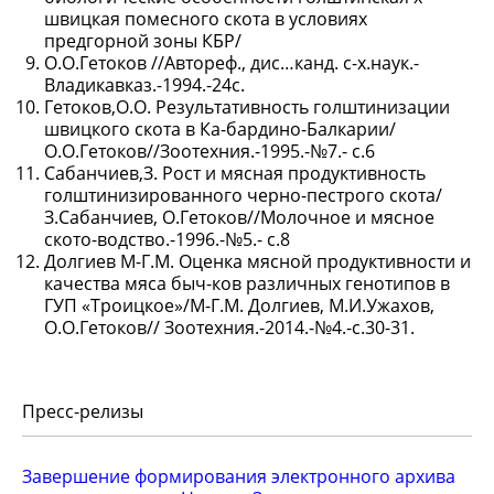
швицкая помесного скота в условиях
предгорной зоны КБР/
О.О.Гетоков //Автореф., дис…канд. с-х.наук.-
Владикавказ.-1994.-24с.
Гетоков,О.О. Результативность голштинизации
швицкого скота в Ка-бардино-Балкарии/
О.О.Гетоков//Зоотехния.-1995.-№7.- с.6
Сабанчиев,З. Рост и мясная продуктивность
голштинизированного черно-пестрого скота/
З.Сабанчиев, О.Гетоков//Молочное и мясное
ското-водство.-1996.-№5.- с.8
Долгиев М-Г.М. Оценка мясной продуктивности и
качества мяса быч-ков различных генотипов в
ГУП «Троицкое»/М-Г.М. Долгиев, М.И.Ужахов,
О.О.Гетоков// Зоотехния.-2014.-№4.-с.30-31.
Пресс-релизы
Завершение формирования электронного архива