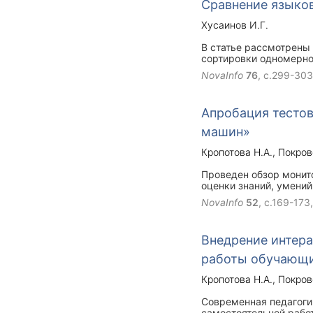
Сравнение языко
Хусаинов И.Г.
В статье рассмотрены
сортировки одномерно
и другие элементы.
NovaInfo
76
, с.299-30
Апробация тесто
машин»
Кропотова Н.А.
Покров
Проведен обзор монит
оценки знаний, умени
сравнительный анализ 
NovaInfo
52
, с.169-173
контроль осуществлял
Внедрение интер
работы обучающи
Кропотова Н.А.
Покров
Современная педагоги
самостоятельной рабо