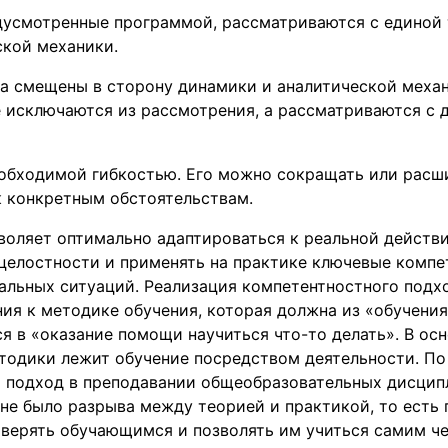
дусмотренные программой, рассматриваются с единой т
ской механики.
а смещены в сторону динамики и аналитической механ
 исключаются из рассмотрения, а рассматриваются с 
еобходимой гибкостью. Его можно сокращать или расш
к конкретным обстоятельствам.
воляет оптимально адаптироваться к реальной действ
 целостности и применять на практике ключевые компе
альных ситуаций. Реализация компетентностного подх
ия к методике обучения, которая должна из «обучения
 в «оказание помощи научиться что-то делать». В ос
тодики лежит обучение посредством деятельности. По
й подход в преподавании общеобразовательных дисцип
не было разрыва между теорией и практикой, то есть
оверять обучающимся и позволять им учиться самим ч