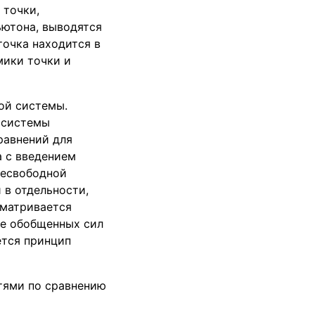
 точки,
ютона, выводятся
точка находится в
мики точки и
ой системы.
 системы
равнений для
а с введением
несвободной
 в отдельности,
сматривается
ие обобщенных сил
ется принцип
тями по сравнению