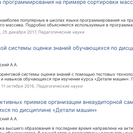
в программирования на примере сортировки мас
 наиболее популярные в школах языки программирования на п
го массива. Подробно объясняются используемые в программа
3,
25 декабря 2017
, Педагогические науки
вой системы оценки знаний обучающихся по дисц
ский А.А.
оринговой системы оценки знаний с помощью тестовых технол
й и навыков обучающихся при изучении курса «Детали машин». 
оценки знаний обучающихся по результатам итогового и текуще
,
11 октября 2016
, Педагогические науки
ся с помощью тестирования.
активных приемов организации внеаудиторной са
хся по дисциплине «Детали машин»
ский А.А.
ка высшего образования в последнее время направлена на акт
ты обучающегося. В данной статье рассмотрены результаты вн