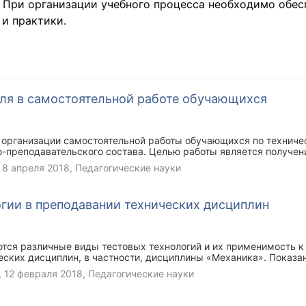
. При организации учебного процесса необходимо обес
и практики.
еля в самостоятельной работе обучающихся
организации самостоятельной работы обучающихся по техниче
-преподавательского состава. Целью работы является получен
ивности использования бюджета времени отводимого для само
,
8 апреля 2018
, Педагогические науки
гии в преподавании технических дисциплин
ются различные виды тестовых технологий и их применимость к
ских дисциплин, в частности, дисциплины «Механика». Показа
ний с оценками, полученными на зачете.
,
12 февраля 2018
, Педагогические науки