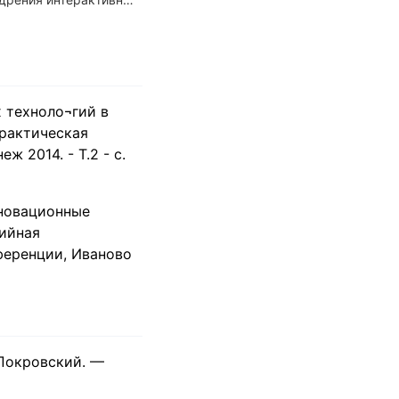
х техноло¬гий в
рактическая
 2014. - Т.2 - с.
Инновационные
рийная
ференции, Иваново
 Покровский. —