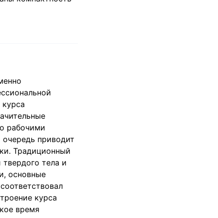
менно
ессиональной
 курса
начительные
го рабочими
ю очередь приводит
ки. Традиционный
 твердого тела и
и, основные
 соответствовал
строение курса
ткое время