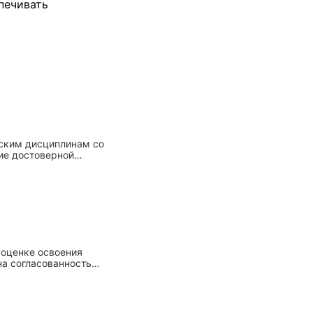
печивать
ским дисциплинам со
ие достоверной
стоятельной работы
 оценке освоения
на согласованность