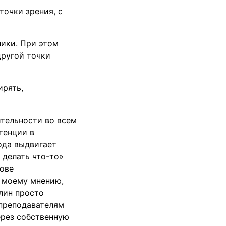
очки зрения, с
ики. При этом
другой точки
ирять,
ительности во всем
тенции в
ода выдвигает
 делать что-то»
нове
 моему мнению,
лин просто
 преподавателям
ерез собственную