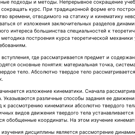
вные подходы и методы. Непрерывное сокращение уче
 сокращать курс. При традиционной форме его постро
тво времени, отводимого на статику и кинематику нев
ваться от изложения заключительных разделов динамик
ного интереса большинства специальностей к теоретич
 методика построения курса теоретической механики
ебованиям.
 вступления, где рассматривается предмет и содержа
одятся основные понятия: материальная точка, систем
вердое тело. Абсолютно твердое тело рассматривается
к.
начинается изложение кинематики. Сначала рассматрив
. Указываются различные способы задания ее движени
д к рассмотрению кинематики абсолютно твердого тел
чных видов движения твердого тела устанавливается 
ся обобщенные координаты. На этом изучение кинемат
изучения дисциплины является рассмотрение динамик