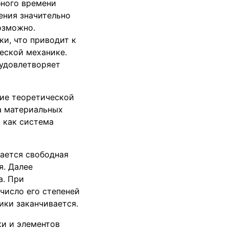
бного времени
ения значительно
озможно.
и, что приводит к
еской механике.
 удовлетворяет
ние теоретической
а материальных
 как система
ается свободная
я. Далее
а. При
число его степеней
ики заканчивается.
и и элементов