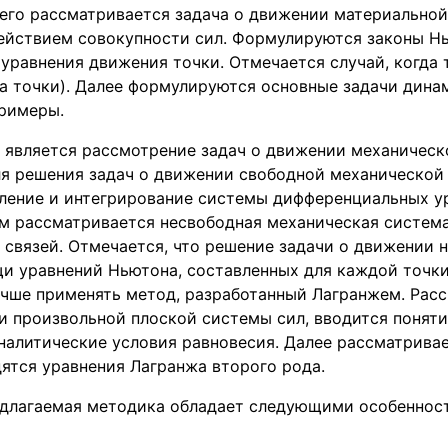
его рассматривается задача о движении материальной
ействием совокупности сил. Формулируются законы Нь
равнения движения точки. Отмечается случай, когда 
а точки). Далее формулируются основные задачи дина
римеры.
является рассмотрение задач о движении механическ
для решения задач о движении свободной механической
ление и интегрирование системы дифференциальных у
ем рассматривается несвободная механическая систем
 связей. Отмечается, что решение задачи о движении 
и уравнений Ньютона, составленных для каждой точки
учше применять метод, разработанный Лагранжем. Рас
и произвольной плоской системы сил, вводится понят
налитические условия равновесия. Далее рассматрива
ятся уравнения Лагранжа второго рода.
едлагаемая методика обладает следующими особеннос