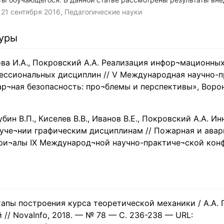
й самостоятельной работы обучающегося.
,
21 сентября 2016
, Педагогические науки
туры
кова И.А., Покровский А.А. Реализация инфор¬мационны
ессиональных дисциплин // V Международная научно-п
¬ная безопасность: про¬блемы и перспективы», Воронеж
убин В.П., Киселев В.В., Иванов В.Е., Покровский А.А. 
буче¬нии графическим дисциплинам // Пожарная и ава
ери¬алы IX Международ¬ной научно-практиче¬ской кон
тапы построения курса теоретической механики / А.А.
 // NovaInfo, 2018. — № 78 — С. 236-238 — URL: