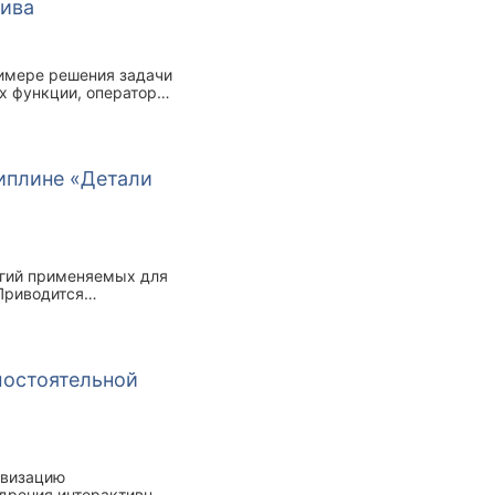
сива
римере решения задачи
х функции, операторы
иплине «Детали
огий применяемых для
Приводится
го контролей. Текущий
мостоятельной
ивизацию
едрения интерактивных