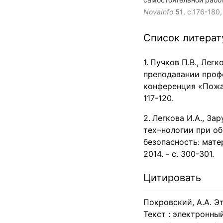
приемов внеаудиторно
NovaInfo
51
, с.176-180
Список литера
Пучков П.В., Лег
преподавании проф
конференция «Пожар
117-120.
Легкова И.А., Зар
тех¬нологии при о
безопасность: мат
2014. - с. 300-301.
Цитировать
Покровский, А.А. Э
Текст : электронный