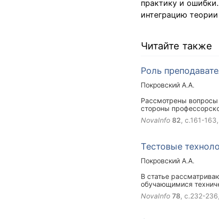
практику и ошибки
интеграцию теории 
Читайте также
Роль преподават
Покровский А.А.
Рассмотрены вопросы 
стороны профессорско
информации об эффект
NovaInfo
82
, с.161-163
обучающихся.
Тестовые техноло
Покровский А.А.
В статье рассматрива
обучающимися техниче
результатов тестирова
NovaInfo
78
, с.232-236