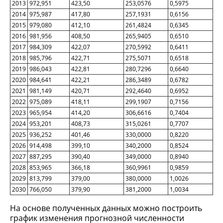
2013
972,951
423,50
253,0576
0,5975
2014
975,987
417,80
257,1931
0,6156
2015
979,080
412,10
261,4824
0,6345
2016
981,956
408,50
265,9405
0,6510
2017
984,309
422,07
270,5992
0,6411
2018
985,796
422,71
275,5071
0,6518
2019
986,043
422,81
280,7296
0,6640
2020
984,641
422,21
286,3489
0,6782
2021
981,149
420,71
292,4640
0,6952
2022
975,089
418,11
299,1907
0,7156
2023
965,954
414,20
306,6616
0,7404
2024
953,201
408,73
315,0261
0,7707
2025
936,252
401,46
330,0000
0,8220
2026
914,498
399,10
340,2000
0,8524
2027
887,295
390,40
349,0000
0,8940
2028
853,965
366,18
360,9961
0,9859
2029
813,799
379,00
380,0000
1,0026
2030
766,050
379,90
381,2000
1,0034
На основе полученных данных можно построить
график изменения прогнозной численности