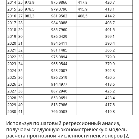
2014
25
973,9
975,9866
417,8
420,7
2015
26
978,5
979,0796
415,9
418,1
2016
27
982,3
981,9562
408,5
414,2
2017
28
984,3088
408,7
2018
29
985,7960
401,5
2019
30
986,0429
399,1
2020
31
984,6411
390,4
2021
32
981,1485
366,2
2022
33
975,0894
379,0
2023
34
965,9544
379,9
2024
35
953,2007
392,3
2025
36
936,2519
420,5
2026
37
914,4977
418,6
2027
38
887,2946
425,2
2028
39
853,9651
423,4
2029
40
813,7986
417,8
2030
41
766,0503
419,8
Используя пошаговый регрессионный анализ,
получаем следующую эконометрическую модель
расчета прогнозной численности пенсионеров [2,