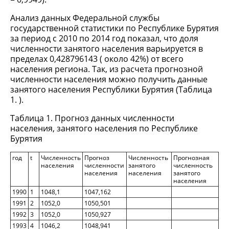
Анализ данных Федеральной службы
государственной статистики по Республике Бурятия
за период с 2010 по 2014 год показал, что доля
численности занятого населения варьируется в
пределах 0,428796143 ( около 42%) от всего
населения региона. Так, из расчета прогнозной
численности населения можно получить данные
занятого населения Республики Бурятия (Таблица
1. ).
Таблица 1. Прогноз данных численности
населения, занятого населения по Республике
Бурятия
год
t
Численность
Прогноз
Численность
Прогнозная
населения
численности
занятого
численность
населения
населения
занятого
населения
1990
1
1048,1
1047,162
1991
2
1052,0
1050,501
1992
3
1052,0
1050,927
1993
4
1046,2
1048,941