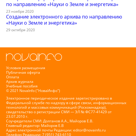
по направлению «Науки о Земле и энергетика»
23 ноября 2020
Создание электронного архива по направлению
«Науки о Земле и энергетика»
29 октября 2020
Условия размещения
Публичная оферта
Оплата
Архив журнала
Учебные пособия
© 2021 NovaInfo ("НоваИнфо")
Электронное периодическое издание зарегистрировано в
Федеральной службе по надзору в сфере связи, информационных
технологий и массовых коммуникаций (Роскомнадзор),
свидетельство о регистрации СМИ — ЭЛ № ФС77-41429 от
23.07.2010 г.
Соучредители СМИ: Долганов А.А., Майоров Е.В.
Главный редактор: Майоров Е.В
Адрес электронной почты Редакции:
editor@novainfo.ru
Телефон Редакции: 7 (951) 743-6110