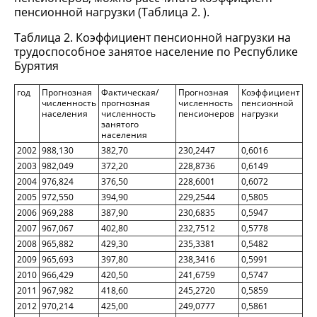
пенсионной нагрузки (Таблица 2. ).
Таблица 2. Коэффициент пенсионной нагрузки на
трудоспособное занятое население по Республике
Бурятия
год
Прогнозная
Фактическая/
Прогнозная
Коэффициент
численность
прогнозная
численность
пенсионной
населения
численность
пенсионеров
нагрузки
занятого
населения
2002
988,130
382,70
230,2447
0,6016
2003
982,049
372,20
228,8736
0,6149
2004
976,824
376,50
228,6001
0,6072
2005
972,550
394,90
229,2544
0,5805
2006
969,288
387,90
230,6835
0,5947
2007
967,067
402,80
232,7512
0,5778
2008
965,882
429,30
235,3381
0,5482
2009
965,693
397,80
238,3416
0,5991
2010
966,429
420,50
241,6759
0,5747
2011
967,982
418,60
245,2720
0,5859
2012
970,214
425,00
249,0777
0,5861