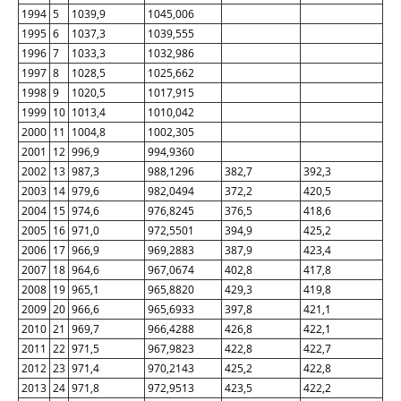
1994
5
1039,9
1045,006
1995
6
1037,3
1039,555
1996
7
1033,3
1032,986
1997
8
1028,5
1025,662
1998
9
1020,5
1017,915
1999
10
1013,4
1010,042
2000
11
1004,8
1002,305
2001
12
996,9
994,9360
2002
13
987,3
988,1296
382,7
392,3
2003
14
979,6
982,0494
372,2
420,5
2004
15
974,6
976,8245
376,5
418,6
2005
16
971,0
972,5501
394,9
425,2
2006
17
966,9
969,2883
387,9
423,4
2007
18
964,6
967,0674
402,8
417,8
2008
19
965,1
965,8820
429,3
419,8
2009
20
966,6
965,6933
397,8
421,1
2010
21
969,7
966,4288
426,8
422,1
2011
22
971,5
967,9823
422,8
422,7
2012
23
971,4
970,2143
425,2
422,8
2013
24
971,8
972,9513
423,5
422,2