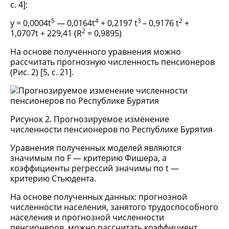
с. 4]:
5
4
3
2
y = 0,0004t
— 0,0164t
+ 0,2197 t
– 0,9176 t
+
2
1,0707t + 229,41 (R
= 0,9895)
На основе полученного уравнения можно
рассчитать прогнозную численность пенсионеров
(Рис. 2) [5, с. 21].
Рисунок 2. Прогнозируемое изменение
численности пенсионеров по Республике Бурятия
Уравнения полученных моделей являются
значимым по F — критерию Фишера, а
коэффициенты регрессий значимы по t —
критерию Стьюдента.
На основе полученных данных: прогнозной
численности населения, занятого трудоспособного
населения и прогнозной численности
пенсионеров, можно рассчитать коэффициент