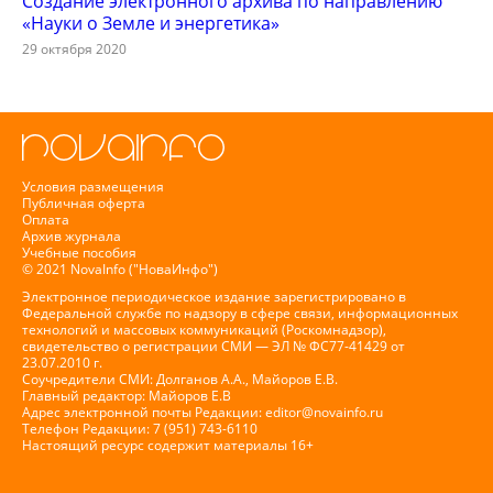
Создание электронного архива по направлению
«Науки о Земле и энергетика»
29 октября 2020
Условия размещения
Публичная оферта
Оплата
Архив журнала
Учебные пособия
© 2021 NovaInfo ("НоваИнфо")
Электронное периодическое издание зарегистрировано в
Федеральной службе по надзору в сфере связи, информационных
технологий и массовых коммуникаций (Роскомнадзор),
свидетельство о регистрации СМИ — ЭЛ № ФС77-41429 от
23.07.2010 г.
Соучредители СМИ: Долганов А.А., Майоров Е.В.
Главный редактор: Майоров Е.В
Адрес электронной почты Редакции:
editor@novainfo.ru
Телефон Редакции: 7 (951) 743-6110
Настоящий ресурс содержит материалы 16+