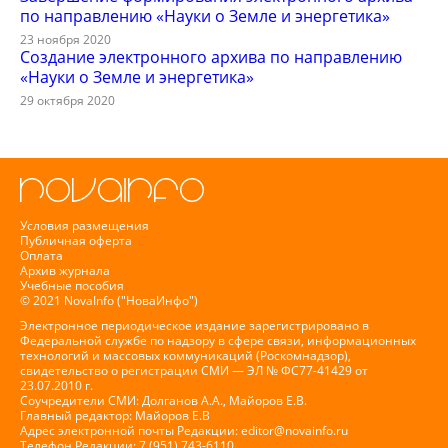
по направлению «Науки о Земле и энергетика»
23 ноября 2020
Создание электронного архива по направлению
«Науки о Земле и энергетика»
29 октября 2020
Условия размещения
Публичная оферта
Оплата
Архив журнала
Учебные пособия
© 2021 NovaInfo ("НоваИнфо")
Электронное периодическое издание зарегистрировано в
Федеральной службе по надзору в сфере связи, информационных
технологий и массовых коммуникаций (Роскомнадзор),
свидетельство о регистрации СМИ — ЭЛ № ФС77-41429 от
23.07.2010 г.
Соучредители СМИ: Долганов А.А., Майоров Е.В.
Главный редактор: Майоров Е.В
Адрес электронной почты Редакции:
editor@novainfo.ru
Телефон Редакции: 7 (951) 743-6110