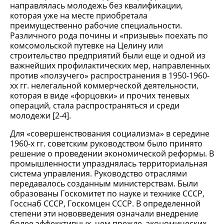
направлялась молодежь без квалификации,
которая уже на месте приобретала
преимущественно рабочие специальности.
Различного рода почины и «призывы» поехать по
комсомольской путевке на Целину или
строительство предприятий были еще и одной из
важнейших профилактических мер, направленных
против «ползучего» распространения в 1950-1960-
хх гг. нелегальной коммерческой деятельности,
которая в виде «форцовки» и прочих теневых
операций, стала распространяться и среди
молодежи [2-4].
Для «совершенствования социализма» в середине
1960-х гг. советским руководством было принято
решение о проведении экономической реформы. В
промышленности упразднялась территориальная
система управления. Руководство отраслями
передавалось созданным министерствам. Были
образованы Госкомитет по науке и технике СССР,
Госснаб СССР, Госкомцен СССР. В определенной
степени эти нововведения означали внедрение
более эффекктивных, чем прежде, экономических