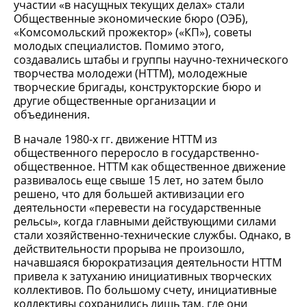
участии «в насущных текущих делах» стали
Общественные экономические бюро (ОЭБ),
«Комсомольский прожектор» («КП»), советы
молодых специалистов. Помимо этого,
создавались штабы и группы научно-технического
творчества молодежи (НТТМ), молодежные
творческие бригады, конструкторские бюро и
другие общественные организации и
объединения.
В начале 1980-х гг. движение НТТМ из
общественного переросло в гоcударcтвенно-
общеcтвенное. НТТМ как общественное движение
развивалось еще свыше 15 лет, но затем было
решено, что для большей активизации его
деятельности «перевести на государственные
рельсы», когда главными действующими силами
стали хозяйственно-технические службы. Однако, в
действительности прорыва не произошло,
начавшаяся бюрократизация деятельности НТТМ
привела к затуханию инициативных творческих
коллективов. По большому счету, инициативные
коллективы сохранились лишь там, где они