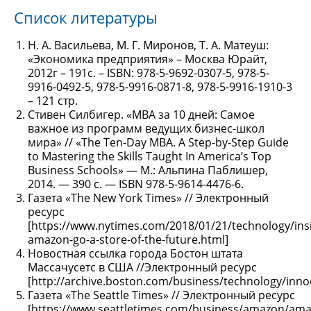
Список литературы
Н. А. Васильева, М. Г. Миронов, Т. А. Матеуш:
«Экономика предприятия» – Москва Юрайт,
2012г – 191с. – ISBN: 978-5-9692-0307-5, 978-5-
9916-0492-5, 978-5-9916-0871-8, 978-5-9916-1910-3
– 121 стр.
Стивен Силбигер. «МВА за 10 дней: Самое
важное из программ ведущих бизнес-школ
мира» // «The Ten-Day MBA. A Step-by-Step Guide
to Mastering the Skills Taught In America’s Top
Business Schools» — М.: Альпина Паблишер,
2014. — 390 с. — ISBN 978-5-9614-4476-6.
Газета «The New York Times» // Электронный
ресурс
[https://www.nytimes.com/2018/01/21/technology/ins
amazon-go-a-store-of-the-future.html]
Новостная ссылка города Бостон штата
Массачусетс в США //Электронный ресурс
[http://archive.boston.com/business/technology/in
Газета «The Seattle Times» // Электронный ресурс
[https://www.seattletimes.com/business/amazon/ama