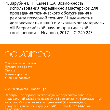
Зарубин В.П., Сычев С.А. Возможность
использования передвижной мастерской для
проведения технического обслуживания и
ремонта пожарной техники / Надежность и
долговечность машин и механизмов: материалы
VIII Всероссийской научно-практической
конференции. – Иваново, 2017. – С. 240-243.
Условия размещения
Публичная оферта
Оплата
Архив журнала
Учебные пособия
© 2020 NovaInfo ("НоваИнфо")
Электронное периодическое издание зарегистрировано в
Федеральной службе по надзору в сфере связи, информационных
технологий и массовых коммуникаций (Роскомнадзор),
свидетельство о регистрации СМИ — ЭЛ № ФС77-41429 от
23.07.2010 г.