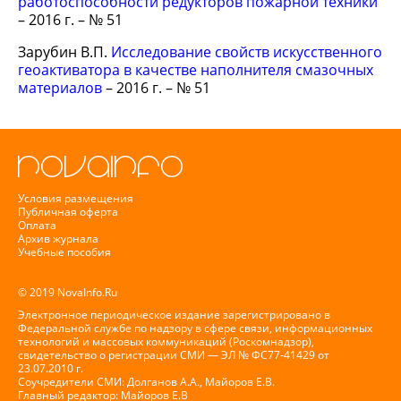
работоспособности редукторов пожарной техники
– 2016 г. – № 51
Зарубин В.П.
Исследование свойств искусственного
геоактиватора в качестве наполнителя смазочных
материалов
– 2016 г. – № 51
Условия размещения
Публичная оферта
Оплата
Архив журнала
Учебные пособия
© 2019 NovaInfo.Ru
Электронное периодическое издание зарегистрировано в
Федеральной службе по надзору в сфере связи, информационных
технологий и массовых коммуникаций (Роскомнадзор),
свидетельство о регистрации СМИ — ЭЛ № ФС77-41429 от
23.07.2010 г.
Соучредители СМИ: Долганов А.А., Майоров Е.В.
Главный редактор: Майоров Е.В