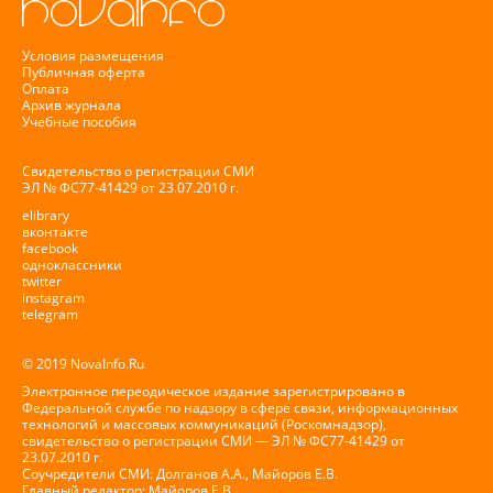
Условия размещения
Публичная оферта
Оплата
Архив журнала
Учебные пособия
Свидетельство о регистрации СМИ
ЭЛ № ФС77-41429 от 23.07.2010 г.
elibrary
вконтакте
facebook
одноклассники
twitter
instagram
telegram
© 2019 NovaInfo.Ru
Электронное переодическое издание зарегистрировано в
Федеральной службе по надзору в сфере связи, информационных
технологий и массовых коммуникаций (Роскомнадзор),
свидетельство о регистрации СМИ — ЭЛ № ФС77-41429 от
23.07.2010 г.
Соучредители СМИ: Долганов А.А., Майоров Е.В.
Главный редактор: Майоров Е.В