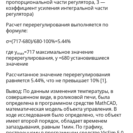
пропорциональной части регулятора, 3 —
коэффициент усиления интегральной части
регулятора)
Расчет перерегулирования выполняется по
формуле:
σ=(717-680)/680∙100%=5.44%
где y
=717 максимальное значение
max
перерегулирования, y =680 установившиеся
значение
Рассчитанное значение перерегулирования
равняется 5.44%, что не превышает 10% [1].
Вывод: По данным изменения температуры, в
совершенном виде, в роликовой печи, была
определена в программном средстве MathCAD,
математическая модель объекта управления. В
ходе исследования было определено, что объект
имеет второй порядок, обладает временем
запаздывания, равным 1мин. По графику,
построенному в программном средстве VisSim 5.0,