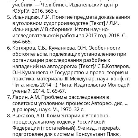
учебник. — Челябинск: Издательский центр
ЮУрГУ. 2016. 563 с.
Ильницкая, Л.И. Понятие предмета доказывания
в уголовном судопроизводстве [Текст] / Л.И.
Ильницкая // В сборнике: Итоги научно-
исследовательской работы за 2017 год. 2018. С.
664-665.
Котляров, С.Б., Куманяева, О.Н. Особенности
обстоятельств, подлежащих установлению при
организации расследования разбойных
нападений на автодорогах [Текст]/ С.Б.Котляров,
О.Н.Куманяева // Государство и право: теория и
практика: материалы III Междунар. науч. конф. (г.
Чита, июль 2014 г.). Чита: Издательство Молодой
ученый, 2014. С. 65-67.
Ларин, А.М. Проблемы расследования в
советском уголовном процессе: Автореф. дис. ...
д-ра юрид. наук. М., 1970. 32 с.
Рыжаков, А.П. Комментарий к Уголовно-
процессуальному кодексу Российской
Федерации (постатейный). 9-е изд., перераб.
подготовлен для системы Консультант Плюс,