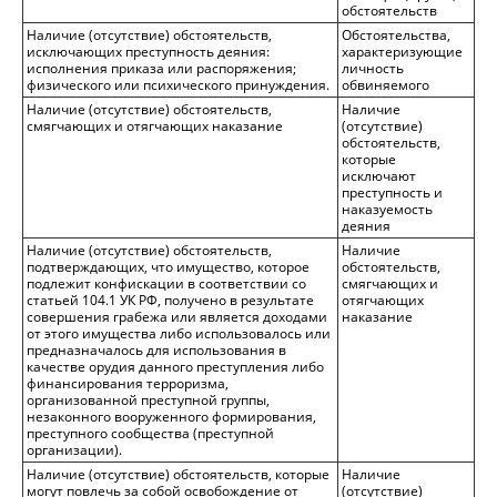
обстоятельств
Наличие (отсутствие) обстоятельств,
Обстоятельства,
исключающих преступность деяния:
характеризующие
исполнения приказа или распоряжения;
личность
физического или психического принуждения.
обвиняемого
Наличие (отсутствие) обстоятельств,
Наличие
смягчающих и отягчающих наказание
(отсутствие)
обстоятельств,
которые
исключают
преступность и
наказуемость
деяния
Наличие (отсутствие) обстоятельств,
Наличие
подтверждающих, что имущество, которое
обстоятельств,
подлежит конфискации в соответствии со
смягчающих и
статьей 104.1 УК РФ, получено в результате
отягчающих
совершения грабежа или является доходами
наказание
от этого имущества либо использовалось или
предназначалось для использования в
качестве орудия данного преступления либо
финансирования терроризма,
организованной преступной группы,
незаконного вооруженного формирования,
преступного сообщества (преступной
организации).
Наличие (отсутствие) обстоятельств, которые
Наличие
могут повлечь за собой освобождение от
(отсутствие)