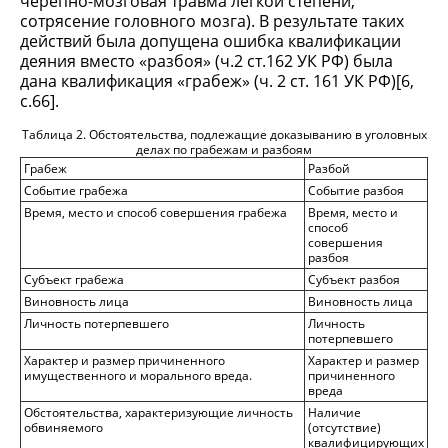
черепно-мозговая травма легкой степени,
сотрясение головного мозга). В результате таких
действий была допущена ошибка квалификации
деяния вместо «разбоя» (ч.2 ст.162 УК РФ) была
дана квалификация «грабеж» (ч. 2 ст. 161 УК РФ)[6,
с.66].
Таблица 2. Обстоятельства, подлежащие доказыванию в уголовных
делах по грабежам и разбоям
Грабеж
Разбой
Событие грабежа
Событие разбоя
Время, место и способ совершения грабежа
Время, место и
способ
совершения
разбоя
Субъект грабежа
Субъект разбоя
Виновность лица
Виновность лица
Личность потерпевшего
Личность
потерпевшего
Характер и размер причиненного
Характер и размер
имущественного и морального вреда.
причиненного
вреда
Обстоятельства, характеризующие личность
Наличие
обвиняемого
(отсутствие)
квалифицирующих