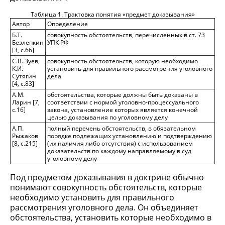
Таблица 1. Трактовка понятия «предмет доказывания»
Автор
Определение
Б.Т.
совокупность обстоятельств, перечисленных в ст. 73
Безлепкин
УПК РФ
[3, с.66]
С.В. Зуев,
совокупность обстоятельств, которую необходимо
К.И.
установить для правильного рассмотрения уголовного
Сутягин
дела
[4, с.83]
А.М.
обстоятельства, которые должны быть доказаны в
Ларин [7,
соответствии с нормой уголовно-процессуального
с.16]
закона, установление которых является конечной
целью доказывания по уголовному делу
А.П.
полный перечень обстоятельств, в обязательном
Рыжаков
порядке подлежащих установлению и подтверждению
[8, с.215]
(их наличия либо отсутствия) с использованием
доказательств по каждому направляемому в суд
уголовному делу
Под предметом доказывания в доктрине обычно
понимают совокупность обстоятельств, которые
необходимо установить для правильного
рассмотрения уголовного дела. Он объединяет
обстоятельства, установить которые необходимо в