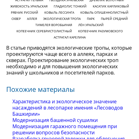
АСТРАГАЛ ГЕЛЬМА
ГВОЗДИКА УРАЛЬСКАЯ
ДРЕМЛИК БОЛОТНЫЙ
ЖИВОКОСТЬ УРАЛЬСКАЯ
ГЛАДИОЛУС ТОНКИЙ
КАСАТИК КАРЛИКОВЫЙ
РЯБЧИК РУССКИЙ
КОВЫЛЬ ЛЕССИНГА
КОВЫЛЬ ОПУШЕННОЛИСТНЫЙ
СКВЕР
АЛЛЕЯ
ЭКОЛОГИЧЕСКАЯ ТРОПА
ПАРК
ПЫРЕЙ СРЕДНИЙ
ТИМЕЛЕЯ ВОРОБЬИНАЯ
ЛЁН УРАЛЬСКИЙ
КОПЕЕЧНИК СЕРЕБРИСТОЛИСТНЫЙ
КОПЕЕЧНИК РАЗУМОВСКОГО
АСТРАГАЛ КАРЕЛИНА
В статье приводятся экологические тропы, которые
проектируются чаще всего в аллеях, парках и
скверах. Проектирование экологических троп
необходимо и для повышения экологических
знаний у школьников и посетителей парков.
Похожие материалы
Характеристика и экологическое значение
насаждений в лесопарке имения «Лесоводов
Башкирии»
Модернизация башенной сушилки
Модернизация гаражного помещения при
решении вопросов безопасности
Разработка грузовой тележки для облегчения