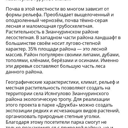
Почва в этой местности во многом зависит от
формы рельефа. Преобладает выщелоченный и
оподзоленный чернозём, почва тёмно-серая
лесная и маломощная грубоскелетная.
Растительность в Зианчуринском районе
лесостепная. В западном части района ландшафт в
большинстве своём носит лугово-степной
характер. 35% площади района — это лесной
массив. Район популярен своими липами, дубами,
тополями, клёнами, берёзами и осинами. Именно
эти деревья составляют большую часть леса
данного района.
Географические характеристики, климат, рельеф и
местная растительность позволяют создать на
территории села Исянгулово Зианчуринского
района экологическую тропу. Для реализации
этого проекта в парке «Дружба» можно создать
экспозиции редких и исчезающих видов растений,
организовать природные степные уголки.
Благодаря этому посетители парка смогут не
только познакомиться с природой района, но и