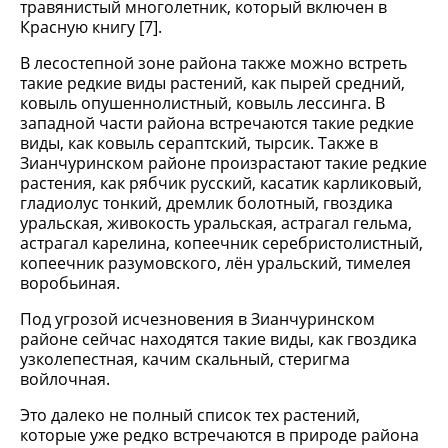
травянистый многолетник, который включен в
Красную книгу [7].
В лесостепной зоне района также можно встреть
такие редкие виды растений, как пырей средний,
ковыль опушеннолистный, ковыль лессинга. В
западной части района встречаются такие редкие
виды, как ковыль сераптский, тырсик. Также в
Зианчуринском районе произрастают такие редкие
растения, как рябчик русский, касатик карликовый,
гладиолус тонкий, дремлик болотный, гвоздика
уральская, живокость уральская, астрагал гельма,
астрагал карелина, копеечник серебристолистный,
копеечник разумовского, лён уральский, тимелея
воробьиная.
Под угрозой исчезновения в Зианчуринском
районе сейчас находятся такие виды, как гвоздика
узколепестная, качим скальный, стеригма
войлочная.
Это далеко не полный список тех растений,
которые уже редко встречаются в природе района