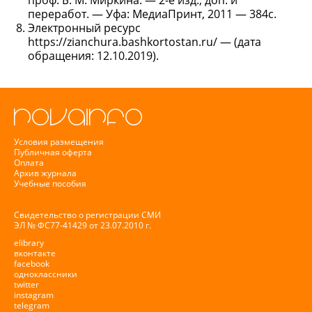
проф. Б. М. Миркина. — 2-е изд., доп. и
переработ. — Уфа: МедиаПринт, 2011 — 384c.
Электронный ресурс
https://zianchura.bashkortostan.ru/ — (дата
обращения: 12.10.2019).
Условия размещения
Публичная оферта
Оплата
Архив журнала
Учебные пособия
Свидетельство о регистрации СМИ
ЭЛ № ФС77-41429 от 23.07.2010 г.
elibrary
вконтакте
facebook
одноклассники
twitter
instagram
telegram