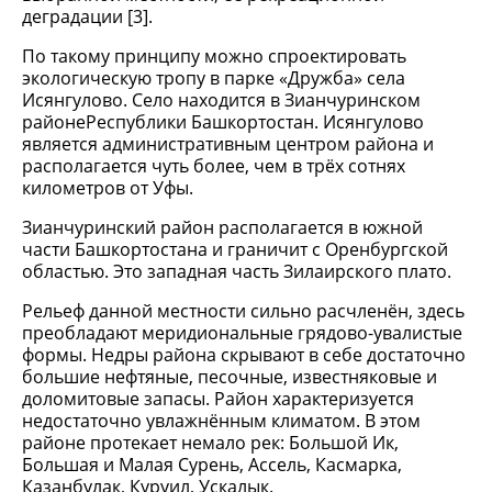
деградации [3].
По такому принципу можно спроектировать
экологическую тропу в парке «Дружба» села
Исянгулово. Село находится в Зианчуринском
районеРеспублики Башкортостан. Исянгулово
является административным центром района и
располагается чуть более, чем в трёх сотнях
километров от Уфы.
Зианчуринский район располагается в южной
части Башкортостана и граничит с Оренбургской
областью. Это западная часть Зилаирского плато.
Рельеф данной местности сильно расчленён, здесь
преобладают меридиональные грядово-увалистые
формы. Недры района скрывают в себе достаточно
большие нефтяные, песочные, известняковые и
доломитовые запасы. Район характеризуется
недостаточно увлажнённым климатом. В этом
районе протекает немало рек: Большой Ик,
Большая и Малая Сурень, Ассель, Касмарка,
Казанбулак, Куруил, Ускалык.