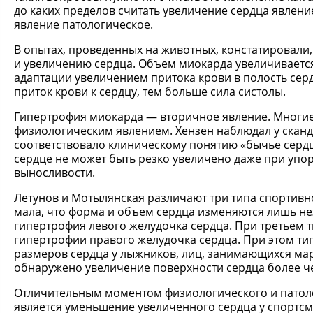
до каких пределов считать увеличение сердца явлени
явление патологическое.
В опытах, проведенных на животных, констатировали
и увеличению сердца. Объем миокарда увеличиваетс
адаптации увеличением притока крови в полость сер
приток крови к сердцу, тем больше сила систолы.
Гипертрофия миокарда — вторичное явление. Многие
физиологическим явлением. Хензен наблюдал у сканд
соответствовало клиническому понятию «бычье сердце"
сердце не может быть резко увеличено даже при уп
выносливости.
Летунов и Мотылянская различают три типа спортивн
мала, что форма и объем сердца изменяются лишь н
гипертрофия левого желудочка сердца. При третьем 
гипертрофии правого желудочка сердца. При этом ти
размеров сердца у лыжников, лиц, занимающихся ма
обнаружено увеличение поверхности сердца более ч
Отличительным моментом физиологического и патоло
является уменьшение увеличенного сердца у спортс