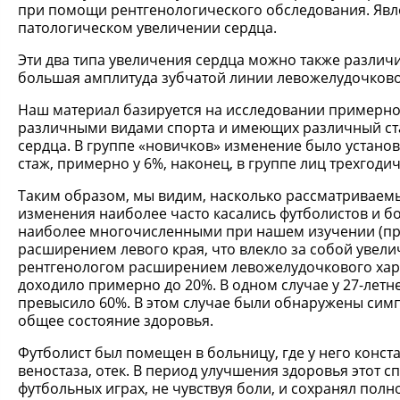
при помощи рентгенологического обследования. Явлен
патологическом увеличении сердца.
Эти два типа увеличения сердца можно также различ
большая амплитуда зубчатой линии левожелудочково
Наш материал базируется на исследовании примерно
различными видами спорта и имеющих различный стаж
сердца. В группе «новичков» изменение было устано
стаж, примерно у 6%, наконец, в группе лиц трехгод
Таким образом, мы видим, насколько рассматриваемы
изменения наиболее часто касались футболистов и бок
наиболее многочисленными при нашем изучении (пре
расширением левого края, что влекло за собой увел
рентгенологом расширением левожелудочкового хар
доходило примерно до 20%. В одном случае у 27-лет
превысило 60%. В этом случае были обнаружены сим
общее состояние здоровья.
Футболист был помещен в больницу, где у него конс
веностаза, отек. В период улучшения здоровья этот с
футбольных играх, не чувствуя боли, и сохранял пол