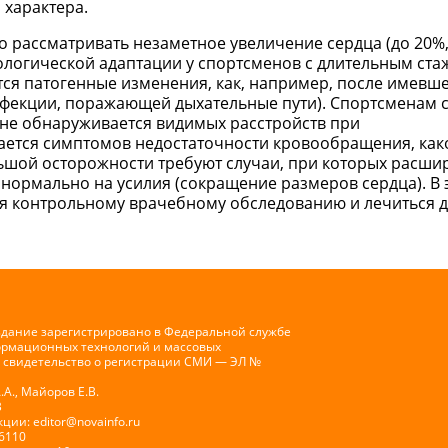
 характера.
 рассматривать незаметное увеличение сердца (до 20%,
ологической адаптации у спортсменов с длительным стаж
я патогенные изменения, как, например, после имевш
фекции, поражающей дыхательные пути). Спортсменам 
 не обнаруживается видимых расстройств при
ается симптомов недостаточности кровообращения, как
льшой осторожности требуют случаи, при которых расши
 нормально на усилия (сокращение размеров сердца). В 
ся контрольному врачебному обследованию и лечиться 
здание зарегистрировано в Федеральной службе
формационных технологий и массовых
 свидетельство о регистрации СМИ — ЭЛ №
А., Майоров Е.В.
В
кции:
editor@novainfo.ru
-6110