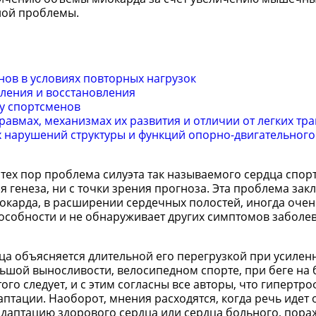
ной проблемы.
ов в условиях повторных нагрузок
мления и восстановления
 у спортсменов
авмах, механизмах их развития и отличии от легких тр
 нарушений структуры и функций опорно-двигательного
тех пор проблема силуэта так называемого сердца спор
 генеза, ни с точки зрения прогноза. Эта проблема зак
окарда, в расширении сердечных полостей, иногда очен
пособности и не обнаруживает других симптомов заболе
ца объясняется длительной его перегрузкой при усилен
льшой выносливости, велосипедном спорте, при беге на
того следует, и с этим согласны все авторы, что гипертро
аптации. Наоборот, мнения расходятся, когда речь идет
 адаптацию здорового сердца или сердца больного, пора