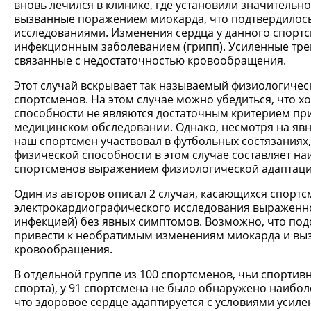
вновь лечился в клинике, где установили значительн
вызванные поражением миокарда, что подтвердилос
исследованиями. Изменения сердца у данного спортс
инфекционным заболеванием (грипп). Усиленные тре
связанные с недостаточностью кровообращения.
Этот случай вскрывает так называемый физиологичес
спортсменов. На этом случае можно убедиться, что 
способности не являются достаточным критерием пр
медицинском обследовании. Однако, несмотря на яв
наш спортсмен участвовал в футбольных состязаниях
физической способности в этом случае составляет н
спортсменов выражением физиологической адаптаци
Один из авторов описал 2 случая, касающихся спорт
электрокардиографического исследования выраженн
инфекцией) без явных симптомов. Возможно, что по
привести к необратимым изменениям миокарда и вызв
кровообращения.
В отдельной группе из 100 спортсменов, чьи спорти
спорта), у 91 спортсмена не было обнаружено наибол
что здоровое сердце адаптируется с условиями усил