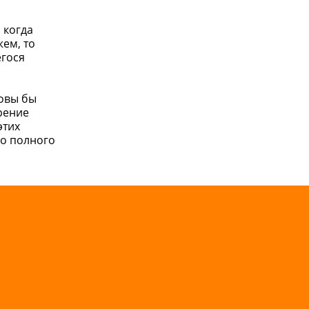
 когда
ем, то
егося
с
овы бы
рение
этих
до полного