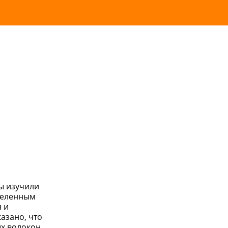
Мы изучили
деленным
 и
азано, что
х волокон.