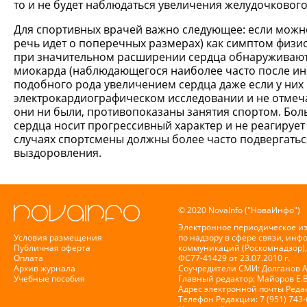
то и не будет наблюдаться увеличения желудочкового
Для спортивных врачей важно следующее: если можно
речь идет о поперечных размерах) как симптом физи
при значительном расширении сердца обнаруживаютс
миокарда (наблюдающегося наиболее часто после ин
подобного рода увеличением сердца даже если у них
электрокардиографическом исследовании и не отмеч
они ни были, противопоказаны занятия спортом. Бо
сердца носит прогрессивный характер и не реагирует
случаях спортсмены должны более часто подвергать
выздоровления.
© 2020 NovaInfo ("НоваИнфо")
Электронное периодическое и
Условия размещения
по надзору в сфере связи, ин
Публичная оферта
коммуникаций (Роскомнадзор),
Оплата
ФС77-41429 от 23.07.2010 г.
Архив журнала
Соучредители СМИ: Долганов А.
Учебные пособия
Главный редактор: Майоров Е.
Адрес электронной почты Реда
Телефон Редакции: 7 (951) 743