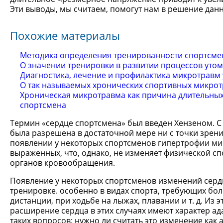
Эти выводы, мы считаем, помогут нам в решение дан
Похожие материалы
Методика определения тренированности спортсмен
О значении тренировки в развитии процессов уто
Диагностика, лечение и профилактика микротравм
О так называемых хронических спортивных микротр
Хроническая микротравма как причина длительных
спортсмена
Термин «сердце спортсмена» был введен Хензеном. С 
была разрешена в достаточной мере ни с точки зрения
появлении у некоторых спортсменов гипертрофии ми
выраженных, что, однако, не изменяет физической с
органов кровообращения.
Появление у некоторых спортсменов изменений серд
тренировке. особенно в видах спорта, требующих бо
дистанции, при ходьбе на лыжах, плавании и т. д. Из э
расширение сердца в этих случаях имеют характер ад
таких вопросов: нужно ли считать это изменение как