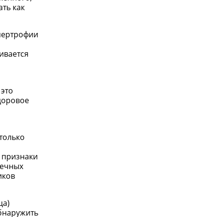
ть как
ипертрофии
ивается
 это
здоровое
только
и признаки
речных
иков
ца)
обнаружить