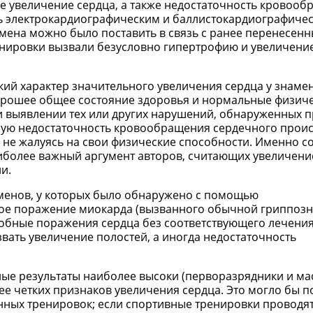
ое увеличение сердца, а также недостаточность кровооб
ь электрокардиографическим и баллистокардиографиче
мена можно было поставить в связь с ранее перенесен
нировки вызвали безусловно гипертрофию и увеличение
кий характер значительного увеличения сердца у знаме
хорошее общее состояние здоровья и нормальные физич
и выявлении тех или других нарушений, обнаруженных 
ную недостаточность кровообращения сердечного прои
, не жалуясь на свои физические способности. Именно с
аиболее важный аргумент авторов, считающих увеличени
и.
сменов, у которых было обнаружено с помощью
ое поражение миокарда (вызванного обычной гриппоз
добные поражения сердца без соответствующего лечения
ать увеличение полостей, а иногда недостаточность
вные результаты наиболее высоки (перворазрядники и ма
ее четких признаков увеличения сердца. Это могло бы п
енных тренировок; если спортивные тренировки проводят