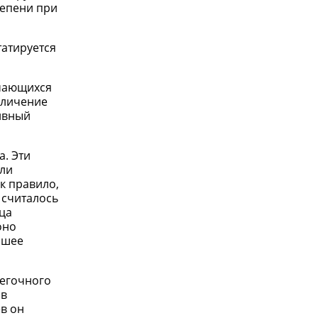
тепени при
татируется
имающихся
еличение
ивный
а. Эти
ыли
к правило,
 считалось
ца
оно
ошее
легочного
 в
ев он