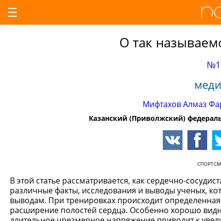
О так называем
№1
меди
Мифтахов Алмаз Фа
Казанский (Приволжский) федераль
СПОРТС
В этой статье рассматривается, как сердечно-сосудис
различные факты, исследования и выводы ученых, к
выводам. При тренировках происходит определенная 
расширение полостей сердца. Особенно хорошо видно
длительное чрезмерное напряжение приводит к уве