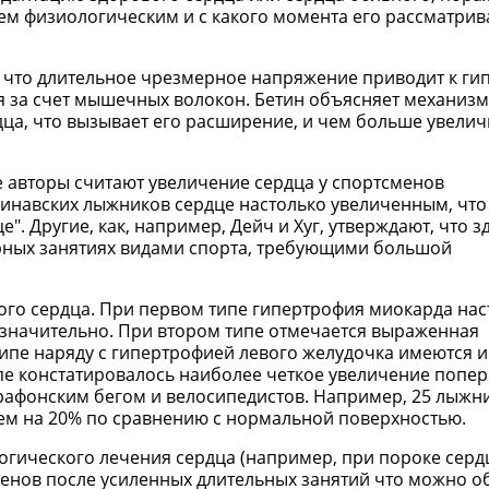
ем физиологическим и с какого момента его рассматрива
, что длительное чрезмерное напряжение приводит к г
я за счет мышечных волокон. Бетин объясняет механизм
дца, что вызывает его расширение, и чем больше увелич
 авторы считают увеличение сердца у спортсменов
инавских лыжников сердце настолько увеличенным, что
. Другие, как, например, Дейч и Хуг, утверждают, что 
орных занятиях видами спорта, требующими большой
ого сердца. При первом типе гипертрофия миокарда нас
езначительно. При втором типе отмечается выраженная
типе наряду с гипертрофией левого желудочка имеются 
пе констатировалось наиболее четкое увеличение попе
рафонским бегом и велосипедистов. Например, 25 лыжн
ем на 20% по сравнению с нормальной поверхностью.
гического лечения сердца (например, при пороке серд
менов после усиленных длительных занятий что можно 