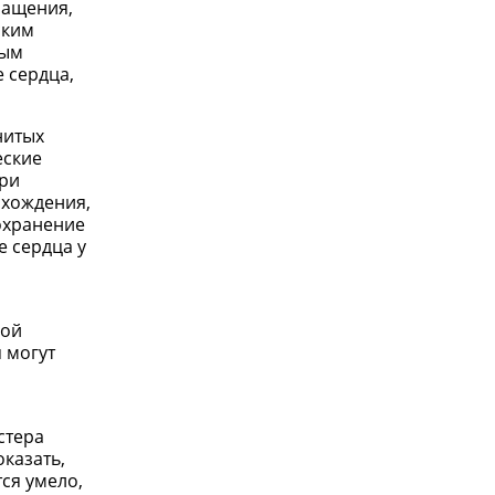
ращения,
ским
ным
 сердца,
нитых
еские
при
схождения,
охранение
е сердца у
ной
 могут
стера
оказать,
ся умело,