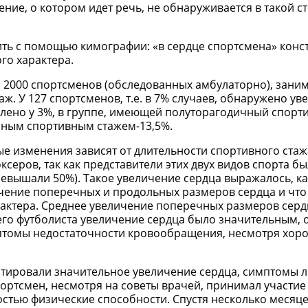
ие, о котором идет речь, не обнаруживается в такой с
ить с помощью кимографии: «в сердце спортсмена» конс
го характера.
 2000 спортсменов (обследованных амбулаторно), зан
. У 127 спортсменов, т.е. в 7% случаев, обнаружено ув
влено у 3%, в группе, имеющей полуторагодичный спорт
ичным спортивным стажем-13,5%.
е изменения зависят от длительности спортивного стаж
серов, так как представители этих двух видов спорта б
вышали 50%). Такое увеличение сердца выражалось, ка
ичение поперечных и продольных размеров сердца и что
актера. Среднее увеличение поперечных размеров серд
него футболиста увеличение сердца было значительным, 
птомы недостаточности кровообращения, несмотря хор
татировали значительное увеличение сердца, симптомы 
портсмен, несмотря на советы врачей, принимал участие
ностью физические способности. Спустя несколько месяц