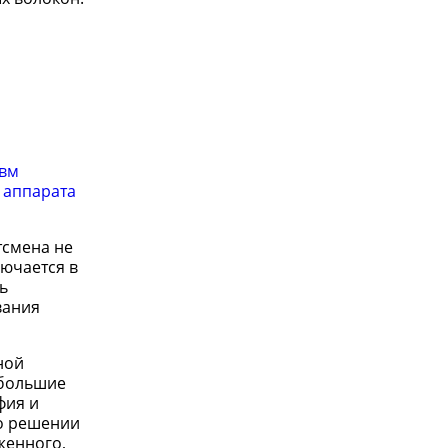
авм
 аппарата
тсмена не
лючается в
ь
вания
ной
 большие
фия и
 о решении
женного,