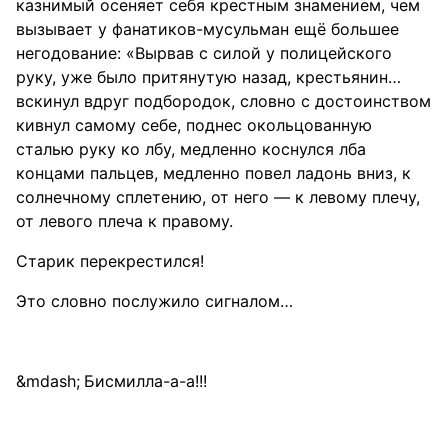
казнимый осеняет себя крестным знамением, чем
вызывает у фанатиков-мусульман ещё большее
негодование: «Вырвав с силой у полицейского
руку, уже было притянутую назад, крестьянин…
вскинул вдруг подбородок, словно с достоинством
кивнул самому себе, поднес окольцованную
сталью руку ко лбу, медленно коснулся лба
концами пальцев, медленно повел ладонь вниз, к
солнечному сплетению, от него — к левому плечу,
от левого плеча к правому.
Старик перекрестился!
Это словно послужило сигналом…
Бисмилла-а-а!!!