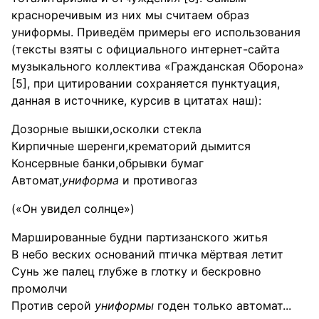
красноречивым из них мы считаем образ
униформы. Приведём примеры его использования
(тексты взяты с официального интернет-сайта
музыкального коллектива «Гражданская Оборона»
[5], при цитировании сохраняется пунктуация,
данная в источнике, курсив в цитатах наш):
Дозорные вышки,осколки стекла
Кирпичные шеренги,крематорий дымится
Консервные банки,обрывки бумаг
Автомат,
униформа
и противогаз
(«Он увидел солнце»)
Маршированные будни партизанского житья
В небо веских оснований птичка мёртвая летит
Сунь же палец глубже в глотку и бескровно
промолчи
Против серой
униформы
годен только автомат...