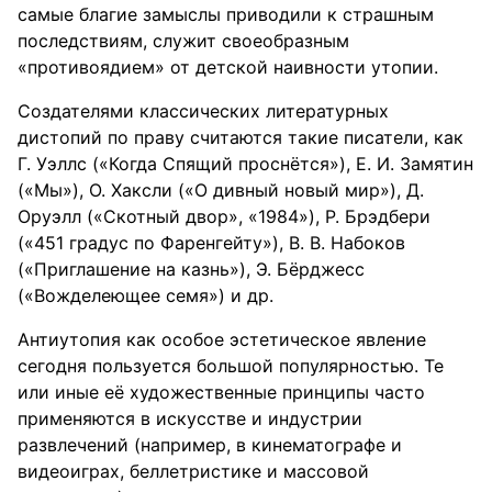
самые благие замыслы приводили к страшным
последствиям, служит своеобразным
«противоядием» от детской наивности утопии.
Создателями классических литературных
дистопий по праву считаются такие писатели, как
Г. Уэллс («Когда Спящий проснётся»), Е. И. Замятин
(«Мы»), О. Хаксли («О дивный новый мир»), Д.
Оруэлл («Скотный двор», «1984»), Р. Брэдбери
(«451 градус по Фаренгейту»), В. В. Набоков
(«Приглашение на казнь»), Э. Бёрджесс
(«Вожделеющее семя») и др.
Антиутопия как особое эстетическое явление
сегодня пользуется большой популярностью. Те
или иные её художественные принципы часто
применяются в искусстве и индустрии
развлечений (например, в кинематографе и
видеоиграх, беллетристике и массовой