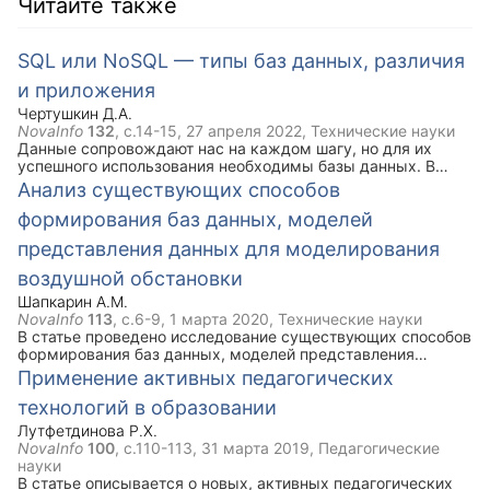
Читайте также
SQL или NoSQL — типы баз данных, различия
и приложения
Чертушкин Д.А.
NovaInfo
132
, с.14-15,
27 апреля 2022
, Технические науки
Данные сопровождают нас на каждом шагу, но для их
успешного использования необходимы базы данных. В
данной статье раскрываются понятия реляционных и
Анализ существующих способов
нереляционных баз данных и описываются их особенности.
формирования баз данных, моделей
Приводятся примеры популярных систем управления
базами данных и в каких отраслях они чаще всего
представления данных для моделирования
используются. В заключении делается вывод, что не
существует универсальных решений и для успешного
воздушной обстановки
функционирования приложений необходимо знать оба
Шапкарин А.М.
варианта.
NovaInfo
113
, с.6-9,
1 марта 2020
, Технические науки
В статье проведено исследование существующих способов
формирования баз данных, моделей представления
данных в интересах моделирования воздушной
Применение активных педагогических
обстановки. Результаты проведенных исследований
технологий в образовании
показали, что требуемую базу данных возможно
сформировать только с помощью алгоритмических языков
Лутфетдинова Р.Х.
программирования путем разработки специальной
NovaInfo
100
, с.110-113,
31 марта 2019
, Педагогические
программы. При этом для разработки модели
науки
представления информации потребуется использование
В статье описывается о новых, активных педагогических