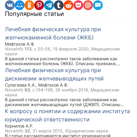
Популярные статьи
Лечебная физическая культура при
желчнокаменной болезни (ЖКБ)
Мифтахов А.Ф.
NovaInfo
113
, с.55-56,
19 февраля 2020
, Медицинские
науки
В данной статье рассмотрено такое заболевание как
желчнокаменная болезнь (ЖКБ). Описаны признаки,
симптомы, задачи ЛФК при данной болезни. Ключевым
Лечебная физическая культура при
моментом статьи является комплекс упражнений лечебной
дискинезии желчевыводящих путей
физической культуры при ЖКБ, который рекомендован
наряду с медикаментозным лечением.
Сулагаева К.А.
,
Мифтахов А.Ф.
NovaInfo
93
, с.194-198,
26 ноября 2018
, Медицинские
науки
В данной статье рассмотрено такое заболевание как
дискинезия желчевыводящих путей (ДЖВП). Описаны
виды, признаки и симптомы данной болезни. Ключевым
К вопросу о понятии и содержании института
моментом статьи является комплекс упражнений лечебной
юридической ответственности
физической культуры при ДЖВП, который рекомендован
наряду с медикаментозным лечением.
Корнилов А.Р.
NovaInfo
32
,
31 марта 2015
, Юридические науки
В статье рассматривается институт юридической