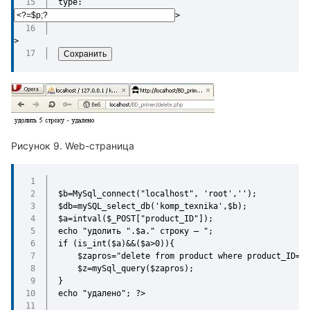
type:
> 
>
Web-страница
$b=MySql_connect("localhost", 'root','');
$db=mySQL_select_db('komp_texnika',$b);
$a=intval($_POST["product_ID"]);
echo "удолить ".$a." строку — ";
if (is_int($a)&&($a>0)){
    $zapros="delete from product where product_ID=$a
    $z=mySql_query($zapros);
}
echo "удалено"; ?>