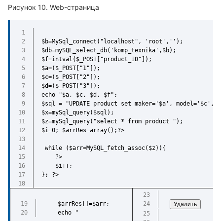
Web-страница
$b=MySql_connect("localhost", 'root','');
$db=mySQL_select_db('komp_texnika',$b);
$f=intval($_POST["product_ID"]);
$a=($_POST["1"]);
$c=($_POST["2"]);
$d=($_POST["3"]);
echo "$a, $c, $d, $f";
$sql = "UPDATE product set maker='$a', model='$c', t
$x=mySql_query($sql);
$z=mySql_query("select * from product ");
$i=0; $arrRes=array();?>
 while ($arr=MySQL_fetch_assoc($z)){
    ?>
    $i++; 
}; ?> 
    $arrRes[]=$arr;
    echo "