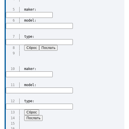
maker: 
model:
type:
maker: 
model:
type: