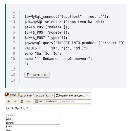
$b=MySql_connect("localhost", 'root','');
$db=mySQL_select_db('komp_texnika',$b);
$a=($_POST["maker+"]);
$c=($_POST["model+"]);
$d=($_POST["type+"]);
$q=mysql_query("INSERT INTO product (`product_ID`,  
VALUES ('', '$a', '$c', '$d')");
echo "$a, $c, $d";
echo " — Добавлен новый элемент";
?>