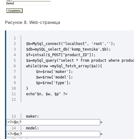
Web-страница
$b=MySql_connect("localhost", 'root','');
$db=mySQL_select_db('komp_texnika',$b);
$f=intval($_POST["product_ID"]);
$a=mySql_query("select * from product where product_
while($row =mySql_fetch_array($a)){ 
	$n=$row['maker']; 
	$w=$row['model']; 
	$p=$row['type'];
}
echo"$n, $w, $p" ?>
maker:
>
model: 
>