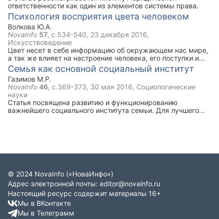
ответственности как один из элементов системы права.
Психология восприятия цвета человеком
Волкова Ю.А.
NovaInfo
57
, с.534-540,
23 декабря 2016
,
Искусствоведение
Цвет несет в себе информацию об окружающем нас мире,
а так же влияет на настроение человека, его поступки и
решения. Он может вызывать некоторые ассоциации или
Семья как основной социальный институт
же воздействовать на мозг человека, заставляя его
Газимов М.Р.
чувствовать соответствующие эмоции и совершать
NovaInfo
46
, с.369-373,
30 мая 2016
, Социологические
определённые действия.
науки
Cтатья посвящена развитию и функционированию
важнейшего социального института семьи. Для лучшего
понимания семьи проводится анализ ролевых отношений и
ролевых конфликтов в семье.
©
2024
NovaInfo
(«НоваИнфо»)
Адрес электронной почты:
editor@novainfo.ru
Настоящий ресурс содержит материалы 16+
Мы в ВКонтакте
Мы в Телеграмм