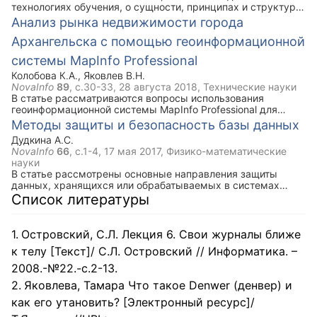
реляционной модели (при представлении исходных
технологиях обучения, о сущности, принципах и структуре
реальных полетных данных) и сетевой модели (при
обучающих заданий.
Анализ рынка недвижимости города
формировании единой базы реальных полетных данных
летательных аппаратов различных типов и родов авиации,
Архангельска с помощью геоинформационной
а также беспилотных летательных аппаратов).
системы MapInfo Professional
Колобова К.А.
,
Яковлев В.Н.
NovaInfo
89
, с.30-33,
28 августа 2018
, Технические науки
В статье рассматриваются вопросы использования
геоинформационной системы MapInfo Professional для
анализа рынка недвижимости на примере города
Методы защиты и безопасность базы данных
Архангельска.
Дудкина А.С.
NovaInfo
66
, с.1-4,
17 мая 2017
, Физико-математические
науки
В статье рассмотрены основные направления защиты
данных, хранящихся или обрабатываемых в системах
управления базами данных (СУБД). Описаны способы
Список литературы
защиты конфиденциальности и целостности информации с
помощью простых в использовании средств, встроенных в
СУБД.
Островский, С.Л. Лекция 6. Свои журналы ближе
к телу [Текст]/ С.Л. Островский // Информатика. –
2008.-№22.-с.2-13.
Яковлева, Тамара Что такое Denwer (денвер) и
как его утановить? [Электронный ресурс]/