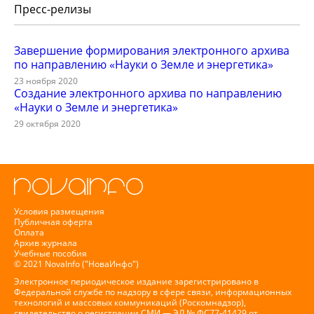
Пресс-релизы
Завершение формирования электронного архива
по направлению «Науки о Земле и энергетика»
23 ноября 2020
Создание электронного архива по направлению
«Науки о Земле и энергетика»
29 октября 2020
Условия размещения
Публичная оферта
Оплата
Архив журнала
Учебные пособия
© 2021 NovaInfo ("НоваИнфо")
Электронное периодическое издание зарегистрировано в
Федеральной службе по надзору в сфере связи, информационных
технологий и массовых коммуникаций (Роскомнадзор),
свидетельство о регистрации СМИ — ЭЛ № ФС77-41429 от