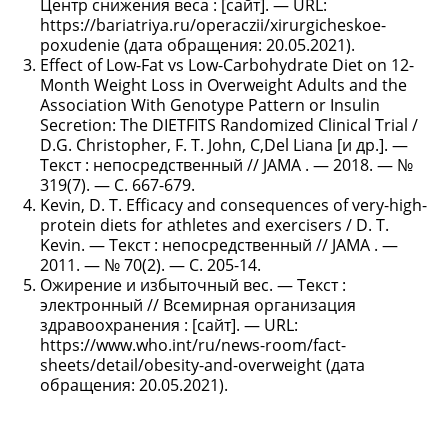
Центр снижения веса : [сайт]. — URL:
https://bariatriya.ru/operaczii/xirurgicheskoe-
poxudenie (дата обращения: 20.05.2021).
Effect of Low-Fat vs Low-Carbohydrate Diet on 12-
Month Weight Loss in Overweight Adults and the
Association With Genotype Pattern or Insulin
Secretion: The DIETFITS Randomized Clinical Trial /
D.G. Christopher, F. T. John, C,Del Liana [и др.]. —
Текст : непосредственный // JAMA . — 2018. — №
319(7). — С. 667-679.
Kevin, D. T. Efficacy and consequences of very-high-
protein diets for athletes and exercisers / D. T.
Kevin. — Текст : непосредственный // JAMA . —
2011. — № 70(2). — С. 205-14.
Ожирение и избыточный вес. — Текст :
электронный // Всемирная организация
здравоохранения : [сайт]. — URL:
https://www.who.int/ru/news-room/fact-
sheets/detail/obesity-and-overweight (дата
обращения: 20.05.2021).