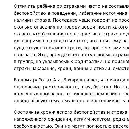
Отличить ребёнка со страхами часто не составл
беспокойство в поведении, избегание источника
наличии страха. Последнее чаще говорит не прос
сколько опасения по поводу вероятности какого
сказать что большинство возрастных страхов су
их, например, в следствие того, что о них ему 
существуют «немые» страхи, которые детьми час
признают. Это, прежде всего ситуативные страх
в группе, не указываемых родителями, но призн
страхи наказания, крови, войны и стихии, смерт
В своих работах А.И. Захаров пишет, что иногда
оцепенение, растерянность, плач, бегство. Но о
косвенных признаков, таких как стремление посе
определённую тему, смущение и застенчивость 
Состояние хронического беспокойства и страха
напряженного ожидании, легким испугом, редки
озабоченностью. Они не могут полностью рассл