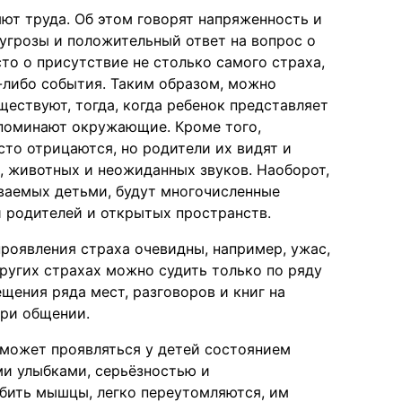
яют труда. Об этом говорят напряженность и
 угрозы и положительный ответ на вопрос о
то о присутствие не столько самого страха,
-либо события. Таким образом, можно
ществуют, тогда, когда ребенок представляет
напоминают окружающие. Кроме того,
то отрицаются, но родители их видят и
и, животных и неожиданных звуков. Наоборот,
аваемых детьми, будут многочисленные
и родителей и открытых пространств.
 проявления страха очевидны, например, ужас,
 других страхах можно судить только по ряду
щения ряда мест, разговоров и книг на
при общении.
 может проявляться у детей состоянием
ми улыбками, серьёзностью и
абить мышцы, легко переутомляются, им