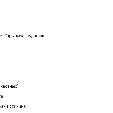
ея Горыныча, чудовищ;
животных);
а);
рахи стихии);